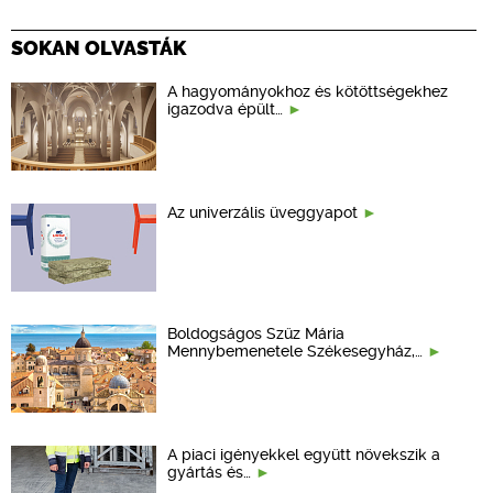
SOKAN OLVASTÁK
A hagyományokhoz és kötöttségekhez
igazodva épült…
Az univerzális üveggyapot
Boldogságos Szűz Mária
Mennybemenetele Székesegyház,…
A piaci igényekkel együtt növekszik a
gyártás és…