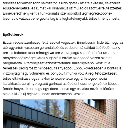
tervezés folyamán több változatot is kidolgoztak az átalakításra, és ezeket
épületenergetikai és klimatikai dinamikus szimulációs szoftverrel tesztelték.
Ennek eredményként a funkcionális szempontból legmegfelelőbbnek
bizonyuló változat energetikailag is a leghatékonyabb teljesítményt hozta.
Épületburok
Ezután épületszerkezeti feltárásokat végeztek. Ennek során kiderült, hogy az
előregyártott vasbeton gerendákból és vasbeton tálcákból álló födém az 5
cm-es felbeton alatt mintegy 40 cm vastagságú salakfeltöltést tartalmaz,
melynek egészségre káros sugárzási értéke az engedélyezett szintet
meghaladta. A tetőhéjazat azbeszttartalmú hullámpalából készült, a
fedélszék pedig rossz minőségű faanyagból. Ebből következően a bontás is
viszonylag nagy volumenű és bonyolult munka volt. A régi tetőszerkezet
teljes eltávolítása ugyanakkor lehetővé tette egy új tetőgeometria
kialakítását: az új nyeregtető gerincét az épület hossztengelyéhez képest
ferdén helyezték el, s így egy délre, illetve egy északra néző tetőfelület
alakult ki. Az új héjazat Lindab acéllemezből készült.