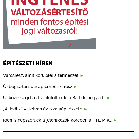
ÉPÍTÉSZETI HÍREK
Városrész, amit körülölel a természet
Üzbegisztáni útinaplómból, 1. rész
Új közösségi teret alakítottak ki a Bartók-negyed…
„A Jedlik” – Hetven év iskolaépítészete
Idén is népszerűek a jelentkezők körében a PTE MIK…