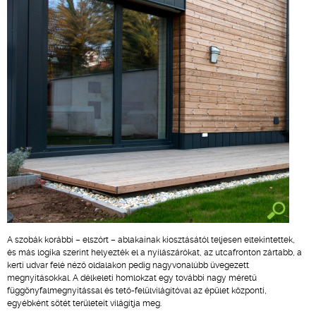
A szobák korábbi – elszórt – ablakainak kiosztásától teljesen eltekintettek,
és más logika szerint helyezték el a nyílászárókat, az utcafronton zártabb, a
kerti udvar felé néző oldalakon pedig nagyvonalúbb üvegezett
megnyitásokkal. A délkeleti homlokzat egy további nagy méretű
függönyfalmegnyitással és tető-felülvilágítóval az épület központi,
egyébként sötét területeit világítja meg.