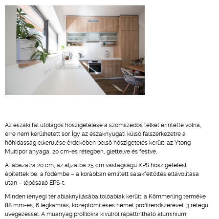
Az északi fal utólagos hőszigetelése a szomszédos telket érintette volna,
erre nem kerülhetett sor. Így az északnyugati külső falszerkezetre a
hőhidasság elkerülése érdekében belső hőszigetelés került: az Ytong
Multipor anyaga, 20 cm-es rétegben, glettelve és festve.
A lábazatra 20 cm, az aljzatba 25 cm vastagságú XPS hőszigetelést
építettek be, a födémbe – a korábban említett salakfeltöltés eltávolítása
után – lépésálló EPS-t.
Minden lényegi tér ablaknyílásába tolóablak került: a Kömmerling terméke
88 mm-es, 6 légkamrás, középtömítéses német profilrendszerével, 3 rétegű
üvegezéssel. A műanyag profilokra kívülről rápattintható alumínium