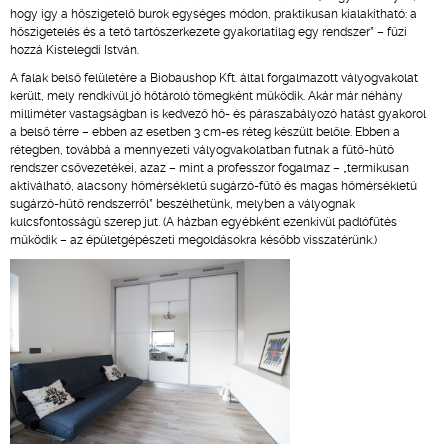
hogy így a hőszigetelő burok egységes módon, praktikusan kialakítható: a
hőszigetelés és a tető tartószerkezete gyakorlatilag egy rendszer” – fűzi
hozzá Kistelegdi István.
A falak belső felületére a Biobaushop Kft. által forgalmazott vályogvakolat
került, mely rendkívül jó hőtároló tömegként működik. Akár már néhány
milliméter vastagságban is kedvező hő- és páraszabályozó hatást gyakorol
a belső térre – ebben az esetben 3 cm-es réteg készült belőle. Ebben a
rétegben, továbbá a mennyezeti vályogvakolatban futnak a fűtő-hűtő
rendszer csővezetékei, azaz – mint a professzor fogalmaz – „termikusan
aktiválható, alacsony hőmérsékletű sugárzó-fűtő és magas hőmérsékletű
sugárzó-hűtő rendszerről” beszélhetünk, melyben a vályognak
kulcsfontosságú szerep jut. (A házban egyébként ezenkívül padlófűtés
működik – az épületgépészeti megoldásokra később visszatérünk.)