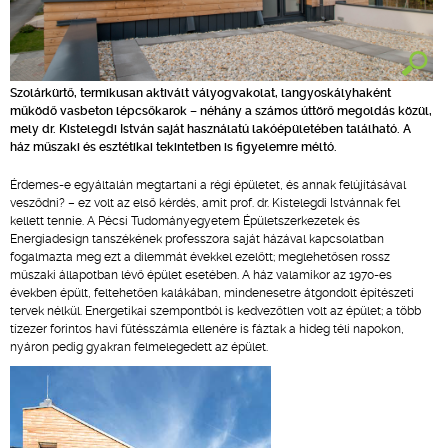
Szolárkürtő, termikusan aktivált vályogvakolat, langyoskályhaként
működő vasbeton lépcsőkarok – néhány a számos úttörő megoldás közül,
mely dr. Kistelegdi István saját használatú lakóépületében található. A
ház műszaki és esztétikai tekintetben is figyelemre méltó.
Érdemes-e egyáltalán megtartani a régi épületet, és annak felújításával
vesződni? – ez volt az első kérdés, amit prof. dr. Kistelegdi Istvánnak fel
kellett tennie. A Pécsi Tudományegyetem Épületszerkezetek és
Energiadesign tanszékének professzora saját házával kapcsolatban
fogalmazta meg ezt a dilemmát évekkel ezelőtt; meglehetősen rossz
műszaki állapotban lévő épület esetében. A ház valamikor az 1970-es
években épült, feltehetően kalákában, mindenesetre átgondolt építészeti
tervek nélkül. Energetikai szempontból is kedvezőtlen volt az épület; a több
tízezer forintos havi fűtésszámla ellenére is fáztak a hideg téli napokon,
nyáron pedig gyakran felmelegedett az épület.