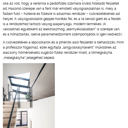
oka az volt, hogy a kerámia a padlófűtés számára kiváló hőátadó felületet
ad. Hasonló szerepe van a fent már említett vályogvakolatnak is, mely a
falban futó – hűtésre és fűtésre is alkalmas rendszer – csővezetékének ad
helyet. A vályogvakolatot géppel hordták fel, és a rá kerülő glett és a festék
is a rendszerhez tartozó vályog alapanyagú, modern termékek. (A
vakolatnak egyébként az elektroszmog „leárnyékolásában” is szerepe van,
és a hőháztartás, illetve páramenedzsment szempontjából is igen kedvező.)
A csővezetékek a lépcsőkarok és a pihenők alsó felületét is behálózzák; mint
a professzor fogalmaz, ezek egyfajta „langyoskályhaként” működnek az
alacsony hőmérsékletű sugárzó fűtési rendszer miatt, a tömegkályha
„melegkályha” jellegéhez képest.