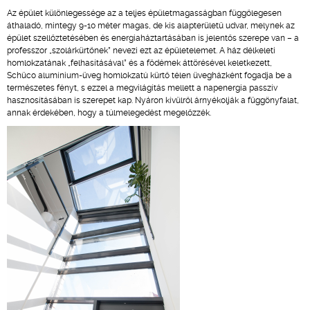
Az épület különlegessége az a teljes épületmagasságban függőlegesen
áthaladó, mintegy 9-10 méter magas, de kis alapterületű udvar, melynek az
épület szellőztetésében és energiaháztartásában is jelentős szerepe van – a
professzor „szolárkürtőnek” nevezi ezt az épületelemet. A ház délkeleti
homlokzatának „felhasításával” és a födémek áttörésével keletkezett,
Schüco alumínium-üveg homlokzatú kürtő télen üvegházként fogadja be a
természetes fényt, s ezzel a megvilágítás mellett a napenergia passzív
hasznosításában is szerepet kap. Nyáron kívülről árnyékolják a függönyfalat,
annak érdekében, hogy a túlmelegedést megelőzzék.