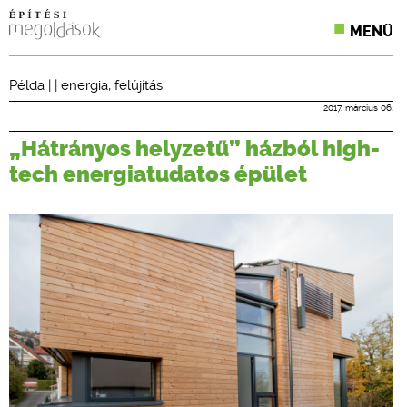
MENÜ
KONFERENCIÁK
Példa
| |
energia
,
felújítás
SZAKLAPOK
2017. március 06.
„Hátrányos helyzetű” házból high-
CPR TERMÉKKIÍRÁS
tech energiatudatos épület
ÉPÍTÉSI JOG
ONLINE KÉPZÉSEK
TERVEZÉSI SEGÉDLETEK