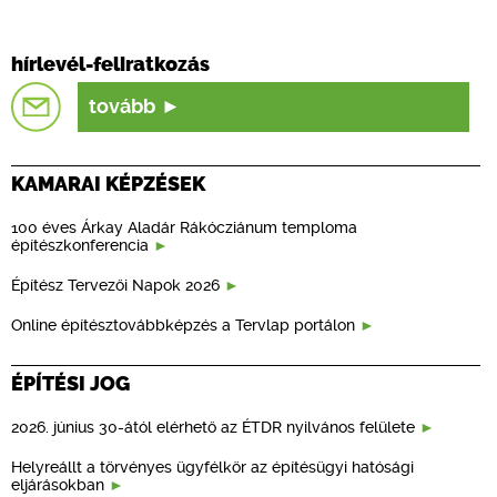
hírlevél-feliratkozás
tovább
KAMARAI KÉPZÉSEK
100 éves Árkay Aladár Rákócziánum temploma
építészkonferencia
Építész Tervezői Napok 2026
Online építésztovábbképzés a Tervlap portálon
ÉPÍTÉSI JOG
2026. június 30-ától elérhető az ÉTDR nyilvános felülete
Helyreállt a törvényes ügyfélkör az építésügyi hatósági
eljárásokban