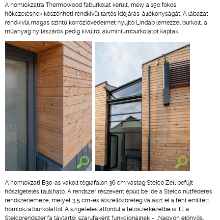
A homlokzatra Thermowood faburkolat került, mely a 150 fokos
hőkezelésnek köszönheti rendkívül tartós időjárás-állékonyságát. A lábazat
rendkívül magas szintű korrózióvédelmet nyújtó Lindab lemezzel burkolt, a
műanyag nyílászárók pedig kívülről alumíniumburkolatot kaptak.
A homlokzati B30-as vakolt téglafalon 36 cm vastag Steico Zell befújt
hőszigetelés található. A rendszer részeként épült be ide a Steico nútféderes
rendszerlemeze, melyet 3,5 cm-es átszellőzőréteg választ el a fent említett
homlokzatburkolattól. A szigetelés átfordul a tetőszerkezetbe is. Itt a
Steicorendszer fa távtartói szarufaként funkcionálnak – „Nagyon előnyös,