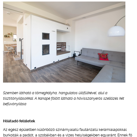
Szemben látható a tömegkályha, hangulatos ülőfülkével, alul a
tisztítónyílásokkal. A kanapé fölött látható a hővisszanyerős szellőzés két
befúvónyílása
Hőátadó felületek
Az egész épületben különböző színárnyalatú fautánzatú kerámialapokkal
burkolták a padlót, a szobákban és a vizes helyiségekben egyaránt. Ennek fő