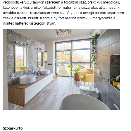
védőprofil került. „Nagyon szeretem a tolóablakokat; praktikus megoldás,
különösen akkor, amikor fektetett formátumú nyílászárókat alkalmazunk,
továbbá ezekkel fokozatosan lehet szabályozni a levegő beáramlását; nem
csak a csukott, bukott, illetve a nyitott állapot létezik” – magyarázza a
döntés hátterét Kistelegdi István.
Szolárkürtő