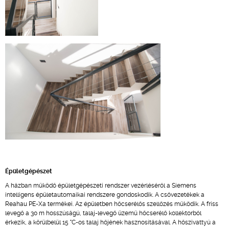
Épületgépészet
A házban működő épületgépészeti rendszer vezérléséről a Siemens
intelligens épületautomaikai rendszere gondoskodik. A csővezetékek a
Reahau PE-Xa termékei. Az épületben hőcserélős szellőzés működik. A friss
levegő a 30 m hosszúságú, talaj-levegő üzemű hőcserélő kollektorból
érkezik, a körülbelül 15 °C-os talaj hőjének hasznosításával. A hőszivattyú a