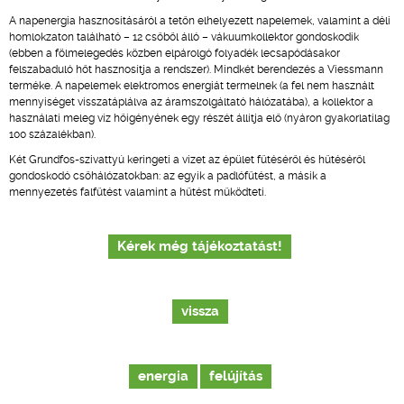
A napenergia hasznosításáról a tetőn elhelyezett napelemek, valamint a déli
homlokzaton található – 12 csőből álló – vákuumkollektor gondoskodik
(ebben a fölmelegedés közben elpárolgó folyadék lecsapódásakor
felszabaduló hőt hasznosítja a rendszer). Mindkét berendezés a Viessmann
terméke. A napelemek elektromos energiát termelnek (a fel nem használt
mennyiséget visszatáplálva az áramszolgáltató hálózatába), a kollektor a
használati meleg víz hőigényének egy részét állítja elő (nyáron gyakorlatilag
100 százalékban).
Két Grundfos-szivattyú keringeti a vizet az épület fűtéséről és hűtéséről
gondoskodó csőhálózatokban: az egyik a padlófűtést, a másik a
mennyezetés falfűtést valamint a hűtést működteti.
Kérek még tájékoztatást!
vissza
energia
felújítás