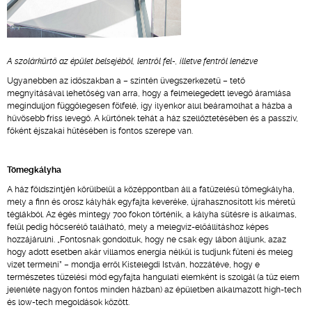
A szolárkürtő az épület belsejéből, lentről fel-, illetve fentről lenézve
Ugyanebben az időszakban a – szintén üvegszerkezetű – tető
megnyitásával lehetőség van arra, hogy a felmelegedett levegő áramlása
meginduljon függőlegesen fölfelé, így ilyenkor alul beáramolhat a házba a
hűvösebb friss levegő. A kürtőnek tehát a ház szellőztetésében és a passzív,
főként éjszakai hűtésében is fontos szerepe van.
Tömegkályha
A ház földszintjén körülbelül a középpontban áll a fatüzelésű tömegkályha,
mely a finn és orosz kályhák egyfajta keveréke, újrahasznosított kis méretű
téglákból. Az égés mintegy 700 fokon történik, a kályha sütésre is alkalmas,
felül pedig hőcserélő található, mely a melegvíz-előállításhoz képes
hozzájárulni. „Fontosnak gondoltuk, hogy ne csak egy lábon álljunk, azaz
hogy adott esetben akár villamos energia nélkül is tudjunk fűteni és meleg
vizet termelni” – mondja erről Kistelegdi István, hozzátéve, hogy e
természetes tüzelési mód egyfajta hangulati elemként is szolgál (a tűz elem
jelenléte nagyon fontos minden házban) az épületben alkalmazott high-tech
és low-tech megoldások között.