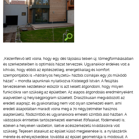
„Kézenfekvő lett volna, hogy egy déli tájolású telken új, tömegformálásában
és szerkezeteiben is optimális házat tervezzek. Ugyanakkor érdekes volt a
kihívás, hogy ebből az építészetileg, energetikailag és komfort
szempontjából is »hátrányos helyzetű« házból csináljak egy jól működő
házat” – mondta lapunknak nyilatkozva Kistelegdi István. A felújítás
tervezésének kezdetekor először is azt kellett átgondolni, hogy milyen
funkciókra van szükség az épületben. Az alapos átgondolás eredményeként
alapvetően új helyiségprogram született. Drasztikusan megváltozott az
eredeti alaprajz, és gyakorlatilag nem volt olyan szerkezeti elem, ami
eredeti állapotában maradt volna meg a 70 négyzetméter hasznos
alapterületű, földszintből és ugyanakkora emeleti szintből álló házban. A
változások érintettek tartószerkezeti elemeket (főfalakat, födémeket) is;
ezeken a helyeken vasbeton, illetve acélszerkezetű kiváltásokra volt
szükség. Teljesen átalakult az épület külső megjelenése is, a nyílászárók
mérete és elhelyezkedése, továbbá az épület geometriája is módosult. A