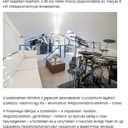
kert talajában található, 2 db 100 méter hosszú talajszondából áll, melyek 8
kW hőteljesítménnyel rendelkeznek.
A padlástérben láthatók a gépészeti berendezések, a szolárkürtő legfelső
szakasza, valamint egy kis – elvonulásra, kikapcsolódásra alkalmas – szoba
A frisslevegő-befújás a szobákban – a nappaliban, hálóban,
dolgozószobában, gardróbban – történik, az elszívás pedig a vizes
helyiségekben – a fürdőkben és a konyhában. A használt levegő hőjét 70–95
százalékos hatásfoktartományban visszanyeri a légtechnikai rendszer.