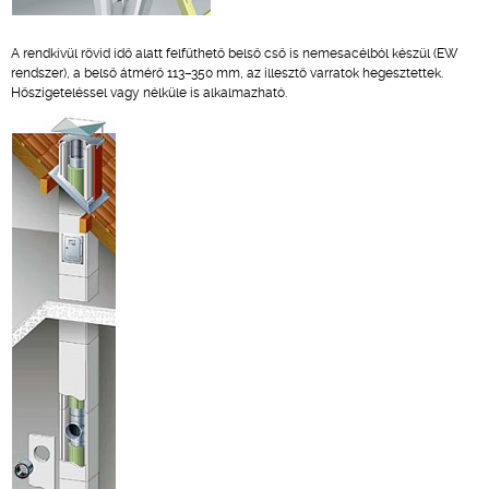
A rendkívül rövid idő alatt felfűthető belső cső is nemesacélból készül (EW
rendszer), a belső átmérő 113–350 mm, az illesztő varratok hegesztettek.
Hőszigeteléssel vagy nélküle is alkalmazható.