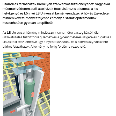
Családi és társasházak bármilyen szabványos tüzelőhelyéhez, vagy akár
műemlékvédelem alatt álló házak felújításához is alkalmas a kis
helyigényű és könnyű LB Universal kéményrendszer. A hő- és tűzvédelem
minden követelményét teljesítő kémény a száraz építésmódnak
köszönhetően gyorsan telepíthető.
Az LB Universal kémény mindössze 4 centiméter vastag külső héja
(szilikátszálas tűzbiztonsági lemez) és a 3 centiméteres szigetelés rugalmas
kialakítást tesz lehetővé, így a nyitott kandallók és a cserépkályhák szinte
bárhol felállíthatók. A kémény 30 fokig ferdén is vezethető.