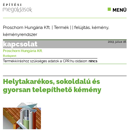
MENÜ
KONFERENCIÁK
Proschorn Hungária Kft.
|
Termék
| |
felújítás
,
kémény
,
kéményrendszer
SZAKLAPOK
2013. július 16.
kapcsolat
CPR TERMÉKKIÍRÁS
Proschorn Hungária Kft.
Budapest
ÉPÍTÉSI JOG
Termékkiíráshoz szükséges adatok a CPR.hu oldalon:
nincs
ONLINE KÉPZÉSEK
Helytakarékos, sokoldalú és
TERVEZÉSI SEGÉDLETEK
gyorsan telepíthető kémény