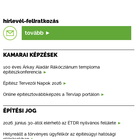
hírlevél-feliratkozás
tovább
KAMARAI KÉPZÉSEK
100 éves Árkay Aladár Rákócziánum temploma
építészkonferencia
Építész Tervezői Napok 2026
Online építésztovábbképzés a Tervlap portálon
ÉPÍTÉSI JOG
2026. június 30-ától elérhető az ÉTDR nyilvános felülete
Helyreállt a törvényes ügyfélkör az építésügyi hatósági
eljárásokban