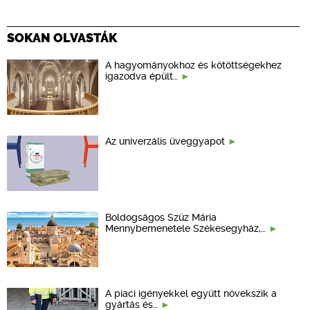
SOKAN OLVASTÁK
A hagyományokhoz és kötöttségekhez
igazodva épült…
Az univerzális üveggyapot
Boldogságos Szűz Mária
Mennybemenetele Székesegyház,…
A piaci igényekkel együtt növekszik a
gyártás és…