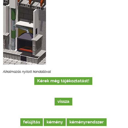
Alkalmazás nyitott kandallóval
Kérek még tájékoztatást!
vissza
felújítás
kémény
kéményrendszer