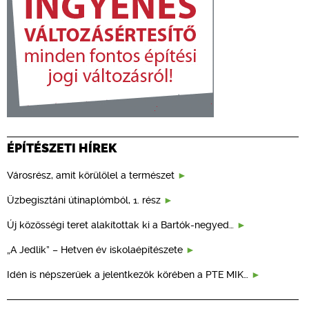
ÉPÍTÉSZETI HÍREK
Városrész, amit körülölel a természet
Üzbegisztáni útinaplómból, 1. rész
Új közösségi teret alakítottak ki a Bartók-negyed…
„A Jedlik” – Hetven év iskolaépítészete
Idén is népszerűek a jelentkezők körében a PTE MIK…