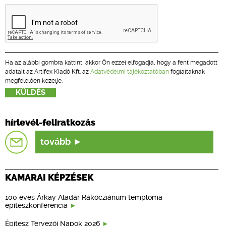
Ha az alábbi gombra kattint, akkor Ön ezzel elfogadja, hogy a fent megadott
adatait az Artifex Kiadó Kft. az
Adatvédelmi tájékoztatóban
foglaltaknak
megfelelően kezelje.
hírlevél-feliratkozás
tovább
KAMARAI KÉPZÉSEK
100 éves Árkay Aladár Rákócziánum temploma
építészkonferencia
Építész Tervezői Napok 2026