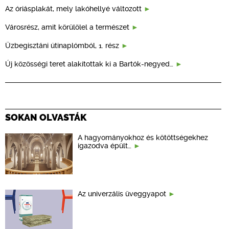
Az óriásplakát, mely lakóhellyé változott
Városrész, amit körülölel a természet
Üzbegisztáni útinaplómból, 1. rész
Új közösségi teret alakítottak ki a Bartók-negyed…
SOKAN OLVASTÁK
A hagyományokhoz és kötöttségekhez
igazodva épült…
Az univerzális üveggyapot