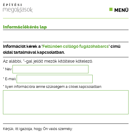
MENÜ
KONFERENCIÁK
Információkérés lap
SZAKLAPOK
Információt kérek a '
Feltűnően csillógó fugázóhabarcs
' című
CPR TERMÉKKIÍRÁS
oldal tartalmával kapcsolatban.
Az alábbi, *-gal jelölt mezők kitöltése kötelező.
ÉPÍTÉSI JOG
* Név
ONLINE KÉPZÉSEK
* E-mail
* Ilyen információra lenne szükségem a cikkel kapcsolatban:
TERVEZÉSI SEGÉDLETEK
Kérjük, itt igazolja, hogy Ön valós személy: