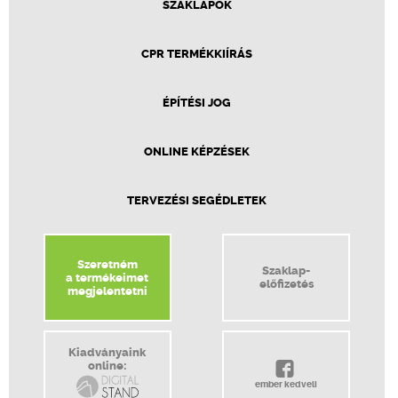
SZAKLAPOK
CPR TERMÉKKIÍRÁS
ÉPÍTÉSI JOG
ONLINE KÉPZÉSEK
TERVEZÉSI SEGÉDLETEK
Szeretném
Szaklap-
a termékeimet
előfizetés
megjelentetni
Kiadványaink
online:
ember kedveli