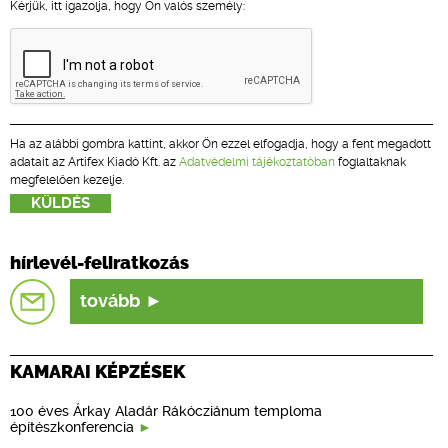
Kérjük, itt igazolja, hogy Ön valós személy:
Ha az alábbi gombra kattint, akkor Ön ezzel elfogadja, hogy a fent megadott
adatait az Artifex Kiadó Kft. az
Adatvédelmi tájékoztatóban
foglaltaknak
megfelelően kezelje.
hírlevél-feliratkozás
tovább
KAMARAI KÉPZÉSEK
100 éves Árkay Aladár Rákócziánum temploma
építészkonferencia