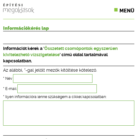
MENÜ
KONFERENCIÁK
Információkérés lap
SZAKLAPOK
Információt kérek a '
Összetett csomópontok egyszerűen
CPR TERMÉKKIÍRÁS
kivitelezhető vízszigetelése
' című oldal tartalmával
kapcsolatban.
ÉPÍTÉSI JOG
Az alábbi, *-gal jelölt mezők kitöltése kötelező.
ONLINE KÉPZÉSEK
* Név
* E-mail
TERVEZÉSI SEGÉDLETEK
* Ilyen információra lenne szükségem a cikkel kapcsolatban: