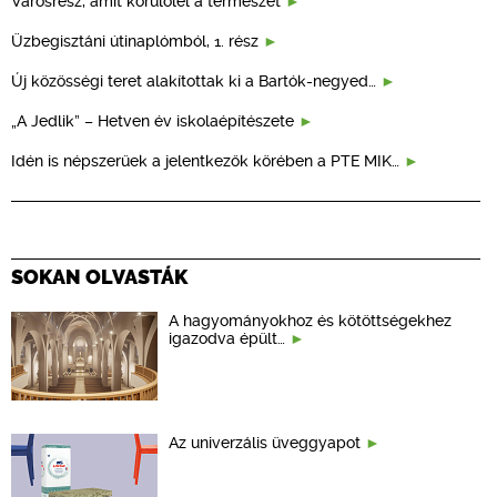
Városrész, amit körülölel a természet
Üzbegisztáni útinaplómból, 1. rész
Új közösségi teret alakítottak ki a Bartók-negyed…
„A Jedlik” – Hetven év iskolaépítészete
Idén is népszerűek a jelentkezők körében a PTE MIK…
SOKAN OLVASTÁK
A hagyományokhoz és kötöttségekhez
igazodva épült…
Az univerzális üveggyapot