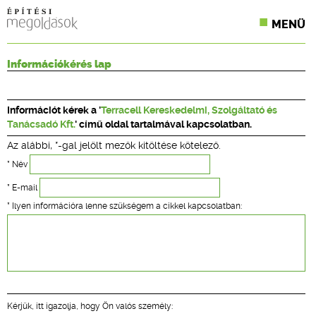
MENÜ
KONFERENCIÁK
Információkérés lap
SZAKLAPOK
Információt kérek a '
Terracell Kereskedelmi, Szolgáltató és
CPR TERMÉKKIÍRÁS
Tanácsadó Kft.
' című oldal tartalmával kapcsolatban.
Az alábbi, *-gal jelölt mezők kitöltése kötelező.
ÉPÍTÉSI JOG
* Név
ONLINE KÉPZÉSEK
* E-mail
* Ilyen információra lenne szükségem a cikkel kapcsolatban:
TERVEZÉSI SEGÉDLETEK
Kérjük, itt igazolja, hogy Ön valós személy: