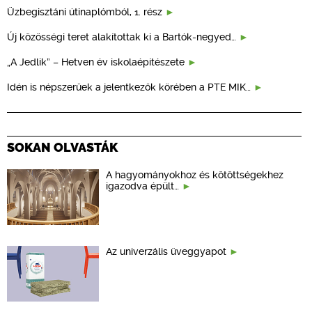
Üzbegisztáni útinaplómból, 1. rész
Új közösségi teret alakítottak ki a Bartók-negyed…
„A Jedlik” – Hetven év iskolaépítészete
Idén is népszerűek a jelentkezők körében a PTE MIK…
SOKAN OLVASTÁK
A hagyományokhoz és kötöttségekhez
igazodva épült…
Az univerzális üveggyapot