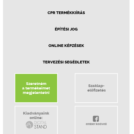
CPR TERMÉKKIÍRÁS
ÉPÍTÉSI JOG
ONLINE KÉPZÉSEK
TERVEZÉSI SEGÉDLETEK
Szeretném
Szaklap-
a termékeimet
előfizetés
megjelentetni
Kiadványaink
online:
ember kedveli