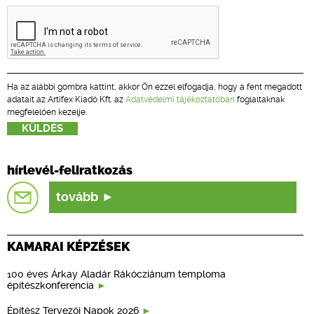
Ha az alábbi gombra kattint, akkor Ön ezzel elfogadja, hogy a fent megadott
adatait az Artifex Kiadó Kft. az
Adatvédelmi tájékoztatóban
foglaltaknak
megfelelően kezelje.
hírlevél-feliratkozás
tovább
KAMARAI KÉPZÉSEK
100 éves Árkay Aladár Rákócziánum temploma
építészkonferencia
Építész Tervezői Napok 2026