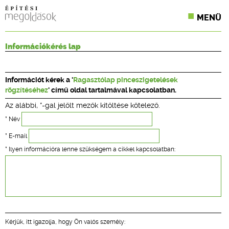
MENÜ
KONFERENCIÁK
Információkérés lap
SZAKLAPOK
Információt kérek a '
Ragasztólap pinceszigetelések
CPR TERMÉKKIÍRÁS
rögzítéséhez
' című oldal tartalmával kapcsolatban.
Az alábbi, *-gal jelölt mezők kitöltése kötelező.
ÉPÍTÉSI JOG
* Név
ONLINE KÉPZÉSEK
* E-mail
* Ilyen információra lenne szükségem a cikkel kapcsolatban:
TERVEZÉSI SEGÉDLETEK
Kérjük, itt igazolja, hogy Ön valós személy: