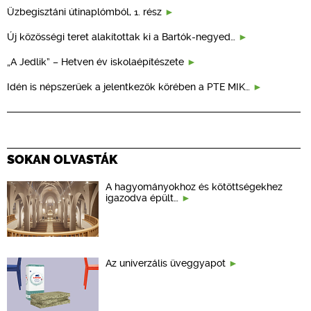
Üzbegisztáni útinaplómból, 1. rész
Új közösségi teret alakítottak ki a Bartók-negyed…
„A Jedlik” – Hetven év iskolaépítészete
Idén is népszerűek a jelentkezők körében a PTE MIK…
SOKAN OLVASTÁK
A hagyományokhoz és kötöttségekhez
igazodva épült…
Az univerzális üveggyapot