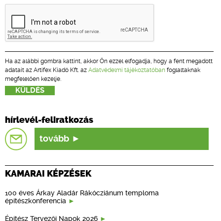
Ha az alábbi gombra kattint, akkor Ön ezzel elfogadja, hogy a fent megadott
adatait az Artifex Kiadó Kft. az
Adatvédelmi tájékoztatóban
foglaltaknak
megfelelően kezelje.
hírlevél-feliratkozás
tovább
KAMARAI KÉPZÉSEK
100 éves Árkay Aladár Rákócziánum temploma
építészkonferencia
Építész Tervezői Napok 2026