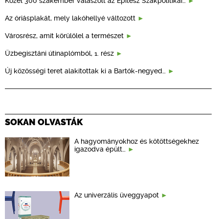
Közel 300 szakember válaszolt az Építész Szakpolitikai…
Az óriásplakát, mely lakóhellyé változott
Városrész, amit körülölel a természet
Üzbegisztáni útinaplómból, 1. rész
Új közösségi teret alakítottak ki a Bartók-negyed…
SOKAN OLVASTÁK
A hagyományokhoz és kötöttségekhez
igazodva épült…
Az univerzális üveggyapot