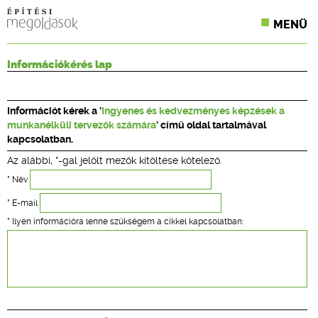
MENÜ
KONFERENCIÁK
Információkérés lap
SZAKLAPOK
Információt kérek a '
Ingyenes és kedvezményes képzések a
CPR TERMÉKKIÍRÁS
munkanélküli tervezők számára
' című oldal tartalmával
kapcsolatban.
ÉPÍTÉSI JOG
Az alábbi, *-gal jelölt mezők kitöltése kötelező.
ONLINE KÉPZÉSEK
* Név
* E-mail
TERVEZÉSI SEGÉDLETEK
* Ilyen információra lenne szükségem a cikkel kapcsolatban: