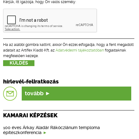
Kérjük, itt igazolja, hogy Ön valós személy:
Ha az alábbi gombra kattint, akkor Ön ezzel elfogadja, hogy a fent megadott
adatait az Artifex Kiadó Kft. az
Adatvédelmi tájékoztatóban
foglaltaknak
megfelelően kezelje.
hírlevél-feliratkozás
tovább
KAMARAI KÉPZÉSEK
100 éves Árkay Aladár Rákócziánum temploma
építészkonferencia