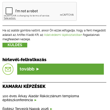
Ha az alábbi gombra kattint, akkor Ön ezzel elfogadja, hogy a fent megadott
adatait az Artifex Kiadó Kft. az
Adatvédelmi tájékoztatóban
foglaltaknak
megfelelően kezelje.
hírlevél-feliratkozás
tovább
KAMARAI KÉPZÉSEK
100 éves Árkay Aladár Rákócziánum temploma
építészkonferencia
Építész Tervezői Napok 2026