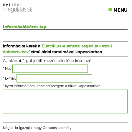
MENÜ
KONFERENCIÁK
Információkérés lap
SZAKLAPOK
Információt kérek a '
Életciklus-elemzési segédlet készül
CPR TERMÉKKIÍRÁS
építészeknek
' című oldal tartalmával kapcsolatban.
Az alábbi, *-gal jelölt mezők kitöltése kötelező.
ÉPÍTÉSI JOG
* Név
ONLINE KÉPZÉSEK
* E-mail
* Ilyen információra lenne szükségem a cikkel kapcsolatban:
TERVEZÉSI SEGÉDLETEK
Kérjük, itt igazolja, hogy Ön valós személy: