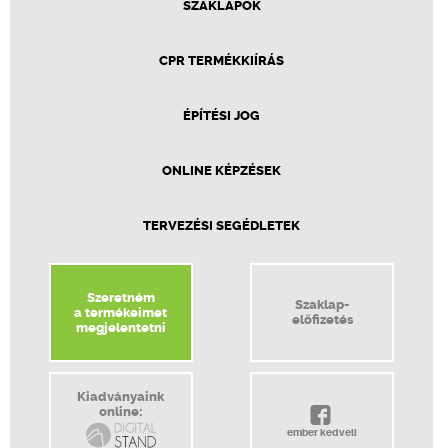
SZAKLAPOK
CPR TERMÉKKIÍRÁS
ÉPÍTÉSI JOG
ONLINE KÉPZÉSEK
TERVEZÉSI SEGÉDLETEK
Szeretném
Szaklap-
a termékeimet
előfizetés
megjelentetni
Kiadványaink
online:
ember kedveli