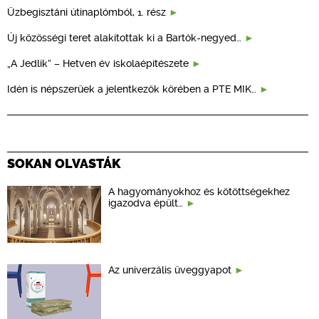
Üzbegisztáni útinaplómból, 1. rész
Új közösségi teret alakítottak ki a Bartók-negyed…
„A Jedlik” – Hetven év iskolaépítészete
Idén is népszerűek a jelentkezők körében a PTE MIK…
SOKAN OLVASTÁK
A hagyományokhoz és kötöttségekhez
igazodva épült…
Az univerzális üveggyapot