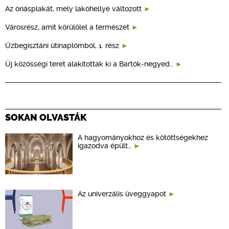
Az óriásplakát, mely lakóhellyé változott
Városrész, amit körülölel a természet
Üzbegisztáni útinaplómból, 1. rész
Új közösségi teret alakítottak ki a Bartók-negyed…
SOKAN OLVASTÁK
A hagyományokhoz és kötöttségekhez
igazodva épült…
Az univerzális üveggyapot