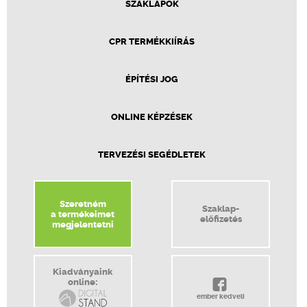
SZAKLAPOK
CPR TERMÉKKIÍRÁS
ÉPÍTÉSI JOG
ONLINE KÉPZÉSEK
TERVEZÉSI SEGÉDLETEK
Szeretném
Szaklap-
a termékeimet
előfizetés
megjelentetni
Kiadványaink
online:
ember kedveli