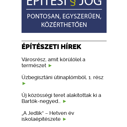
ÉPÍTÉSZETI HÍREK
Városrész, amit körülölel a
természet
Üzbegisztáni útinaplómból, 1. rész
Új közösségi teret alakítottak ki a
Bartók-negyed…
„A Jedlik” – Hetven év
iskolaépítészete