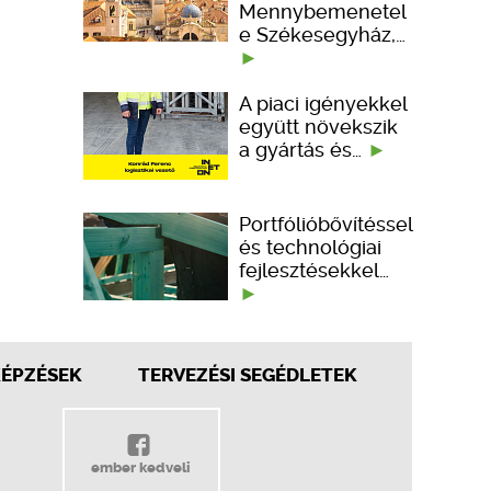
Mennybemenetel
e Székesegyház,…
A piaci igényekkel
együtt növekszik
a gyártás és…
Portfólióbővítéssel
és technológiai
fejlesztésekkel…
KÉPZÉSEK
TERVEZÉSI SEGÉDLETEK
ember kedveli