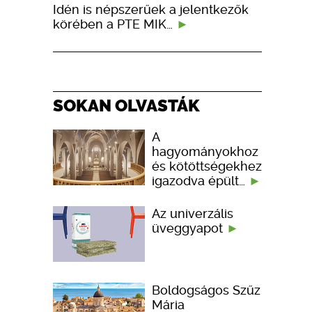
Idén is népszerűek a jelentkezők
körében a PTE MIK…
SOKAN OLVASTÁK
A
hagyományokhoz
és kötöttségekhez
igazodva épült…
Az univerzális
üveggyapot
Boldogságos Szűz
Mária