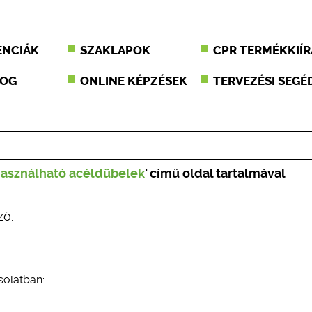
ENCIÁK
SZAKLAPOK
CPR TERMÉKKIÍR
JOG
ONLINE KÉPZÉSEK
TERVEZÉSI SEGÉ
használható acéldübelek
' című oldal tartalmával
ző.
solatban: