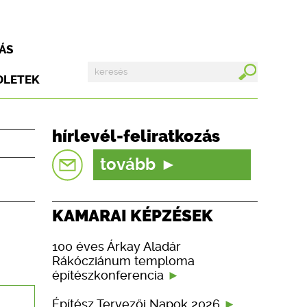
ÁS
DLETEK
hírlevél-feliratkozás
tovább
KAMARAI KÉPZÉSEK
100 éves Árkay Aladár
Rákócziánum temploma
építészkonferencia
Építész Tervezői Napok 2026