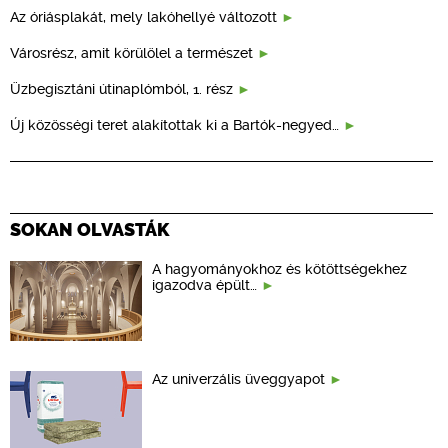
Az óriásplakát, mely lakóhellyé változott
Városrész, amit körülölel a természet
Üzbegisztáni útinaplómból, 1. rész
Új közösségi teret alakítottak ki a Bartók-negyed…
SOKAN OLVASTÁK
A hagyományokhoz és kötöttségekhez
igazodva épült…
Az univerzális üveggyapot