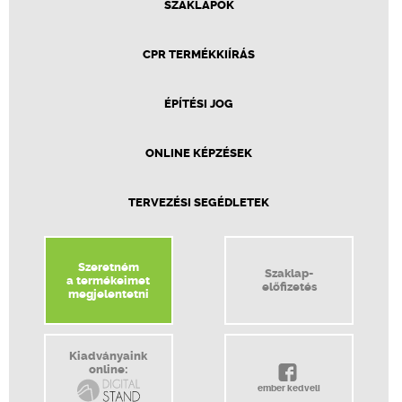
SZAKLAPOK
CPR TERMÉKKIÍRÁS
ÉPÍTÉSI JOG
ONLINE KÉPZÉSEK
TERVEZÉSI SEGÉDLETEK
Szeretném
Szaklap-
a termékeimet
előfizetés
megjelentetni
Kiadványaink
online:
ember kedveli