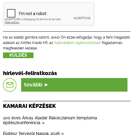
Ha az alábbi gombra kattint, akkor Ön ezzel elfogadja, hogy a fent megadott
adatait az Artifex Kiadó Kft. az
Adatvédelmi tájékoztatóban
foglaltaknak
megfelelően kezelje.
hírlevél-feliratkozás
tovább
KAMARAI KÉPZÉSEK
100 éves Árkay Aladár Rákócziánum temploma
építészkonferencia
Építész Tervezői Napok 2026