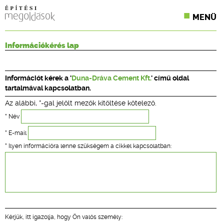
MENÜ
KONFERENCIÁK
Információkérés lap
SZAKLAPOK
Információt kérek a '
Duna-Dráva Cement Kft.
' című oldal
CPR TERMÉKKIÍRÁS
tartalmával kapcsolatban.
Az alábbi, *-gal jelölt mezők kitöltése kötelező.
ÉPÍTÉSI JOG
* Név
ONLINE KÉPZÉSEK
* E-mail
* Ilyen információra lenne szükségem a cikkel kapcsolatban:
TERVEZÉSI SEGÉDLETEK
Kérjük, itt igazolja, hogy Ön valós személy: