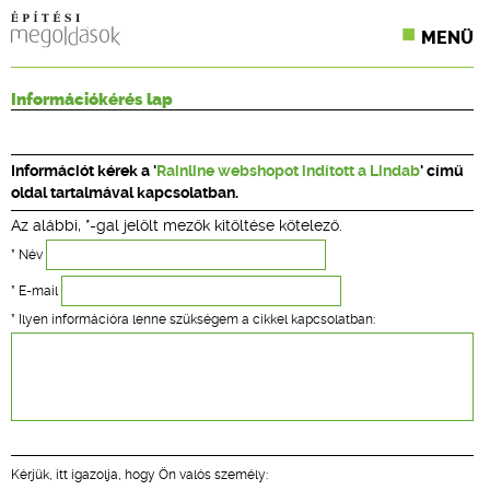
MENÜ
KONFERENCIÁK
Információkérés lap
SZAKLAPOK
Információt kérek a '
Rainline webshopot indított a Lindab
' című
CPR TERMÉKKIÍRÁS
oldal tartalmával kapcsolatban.
Az alábbi, *-gal jelölt mezők kitöltése kötelező.
ÉPÍTÉSI JOG
* Név
ONLINE KÉPZÉSEK
* E-mail
* Ilyen információra lenne szükségem a cikkel kapcsolatban:
TERVEZÉSI SEGÉDLETEK
Kérjük, itt igazolja, hogy Ön valós személy: