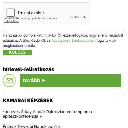
Ha az alábbi gombra kattint, akkor Ön ezzel elfogadja, hogy a fent megadott
adatait az Artifex Kiadó Kft. az
Adatvédelmi tájékoztatóban
foglaltaknak
megfelelően kezelje.
hírlevél-feliratkozás
tovább
KAMARAI KÉPZÉSEK
100 éves Árkay Aladár Rákócziánum temploma
építészkonferencia
Építész Tervezői Napok 2026