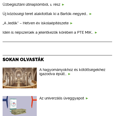
Üzbegisztáni útinaplómból, 1. rész
Új közösségi teret alakítottak ki a Bartók-negyed…
„A Jedlik” – Hetven év iskolaépítészete
Idén is népszerűek a jelentkezők körében a PTE MIK…
SOKAN OLVASTÁK
A hagyományokhoz és kötöttségekhez
igazodva épült…
Az univerzális üveggyapot