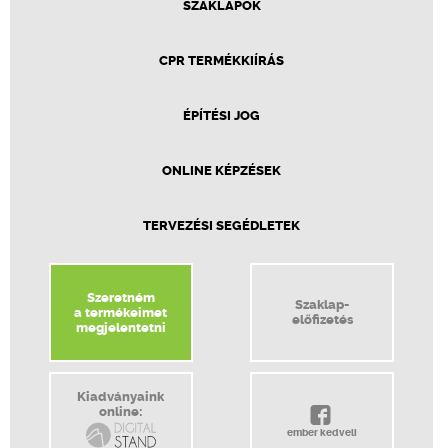
SZAKLAPOK
CPR TERMÉKKIÍRÁS
ÉPÍTÉSI JOG
ONLINE KÉPZÉSEK
TERVEZÉSI SEGÉDLETEK
Szeretném
Szaklap-
a termékeimet
előfizetés
megjelentetni
Kiadványaink
online:
ember kedveli