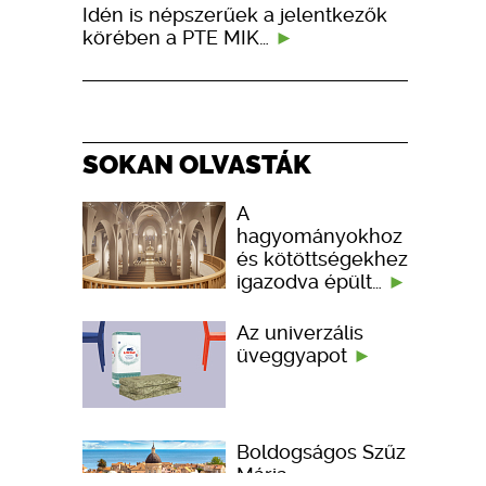
Idén is népszerűek a jelentkezők
körében a PTE MIK…
SOKAN OLVASTÁK
A
hagyományokhoz
és kötöttségekhez
igazodva épült…
Az univerzális
üveggyapot
Boldogságos Szűz
Mária