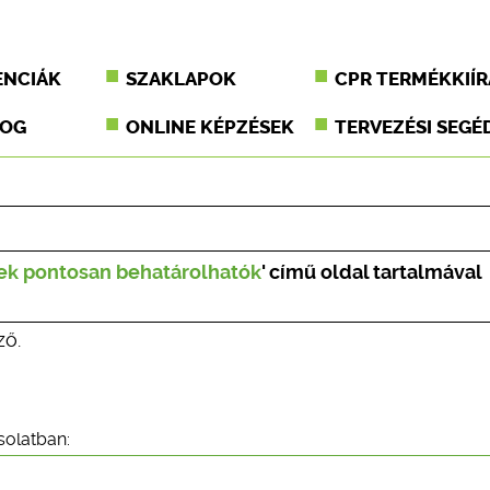
ENCIÁK
SZAKLAPOK
CPR TERMÉKKIÍR
JOG
ONLINE KÉPZÉSEK
TERVEZÉSI SEGÉ
lyek pontosan behatárolhatók
' című oldal tartalmával
ző.
solatban: