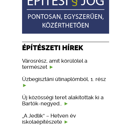
ÉPÍTÉSZETI HÍREK
Városrész, amit körülölel a
természet
Üzbegisztáni útinaplómból, 1. rész
Új közösségi teret alakítottak ki a
Bartók-negyed…
„A Jedlik” – Hetven év
iskolaépítészete