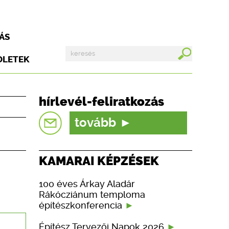
ÁS
DLETEK
hírlevél-feliratkozás
tovább
KAMARAI KÉPZÉSEK
100 éves Árkay Aladár
Rákócziánum temploma
építészkonferencia
Építész Tervezői Napok 2026