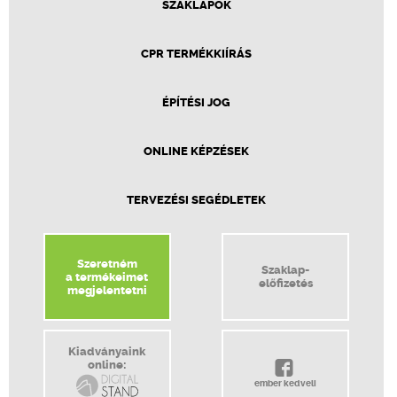
SZAKLAPOK
CPR TERMÉKKIÍRÁS
ÉPÍTÉSI JOG
ONLINE KÉPZÉSEK
TERVEZÉSI SEGÉDLETEK
Szeretném
Szaklap-
a termékeimet
előfizetés
megjelentetni
Kiadványaink
online:
ember kedveli