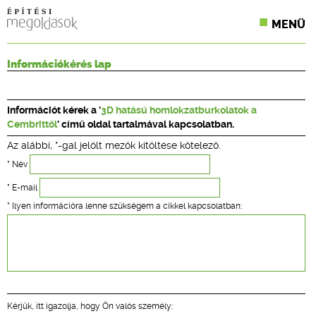
MENÜ
KONFERENCIÁK
Információkérés lap
SZAKLAPOK
Információt kérek a '
3D hatású homlokzatburkolatok a
CPR TERMÉKKIÍRÁS
Cembrittől
' című oldal tartalmával kapcsolatban.
Az alábbi, *-gal jelölt mezők kitöltése kötelező.
ÉPÍTÉSI JOG
* Név
ONLINE KÉPZÉSEK
* E-mail
* Ilyen információra lenne szükségem a cikkel kapcsolatban:
TERVEZÉSI SEGÉDLETEK
Kérjük, itt igazolja, hogy Ön valós személy: