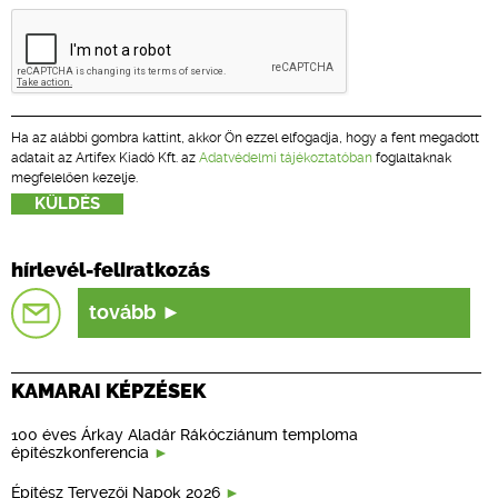
Ha az alábbi gombra kattint, akkor Ön ezzel elfogadja, hogy a fent megadott
adatait az Artifex Kiadó Kft. az
Adatvédelmi tájékoztatóban
foglaltaknak
megfelelően kezelje.
hírlevél-feliratkozás
tovább
KAMARAI KÉPZÉSEK
100 éves Árkay Aladár Rákócziánum temploma
építészkonferencia
Építész Tervezői Napok 2026