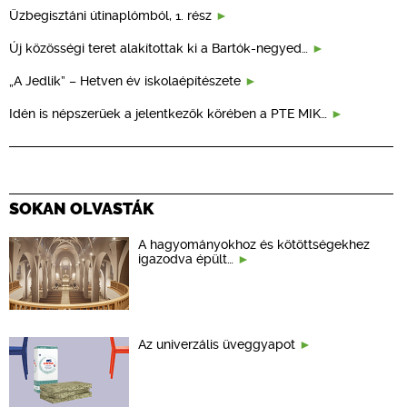
Üzbegisztáni útinaplómból, 1. rész
Új közösségi teret alakítottak ki a Bartók-negyed…
„A Jedlik” – Hetven év iskolaépítészete
Idén is népszerűek a jelentkezők körében a PTE MIK…
SOKAN OLVASTÁK
A hagyományokhoz és kötöttségekhez
igazodva épült…
Az univerzális üveggyapot