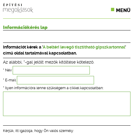
MENÜ
KONFERENCIÁK
Információkérés lap
SZAKLAPOK
Információt kérek a '
A beltéri levegő tisztítható gipszkartonnal
'
CPR TERMÉKKIÍRÁS
című oldal tartalmával kapcsolatban.
Az alábbi, *-gal jelölt mezők kitöltése kötelező.
ÉPÍTÉSI JOG
* Név
ONLINE KÉPZÉSEK
* E-mail
* Ilyen információra lenne szükségem a cikkel kapcsolatban:
TERVEZÉSI SEGÉDLETEK
Kérjük, itt igazolja, hogy Ön valós személy: