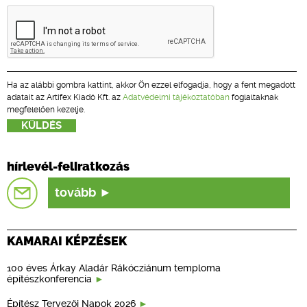
Ha az alábbi gombra kattint, akkor Ön ezzel elfogadja, hogy a fent megadott
adatait az Artifex Kiadó Kft. az
Adatvédelmi tájékoztatóban
foglaltaknak
megfelelően kezelje.
hírlevél-feliratkozás
tovább
KAMARAI KÉPZÉSEK
100 éves Árkay Aladár Rákócziánum temploma
építészkonferencia
Építész Tervezői Napok 2026