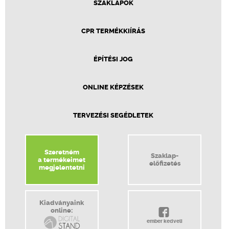
SZAKLAPOK
CPR TERMÉKKIÍRÁS
ÉPÍTÉSI JOG
ONLINE KÉPZÉSEK
TERVEZÉSI SEGÉDLETEK
Szeretném
Szaklap-
a termékeimet
előfizetés
megjelentetni
Kiadványaink
online:
ember kedveli