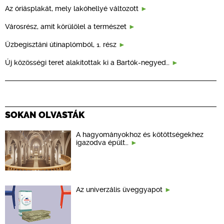
Az óriásplakát, mely lakóhellyé változott
Városrész, amit körülölel a természet
Üzbegisztáni útinaplómból, 1. rész
Új közösségi teret alakítottak ki a Bartók-negyed…
SOKAN OLVASTÁK
A hagyományokhoz és kötöttségekhez
igazodva épült…
Az univerzális üveggyapot