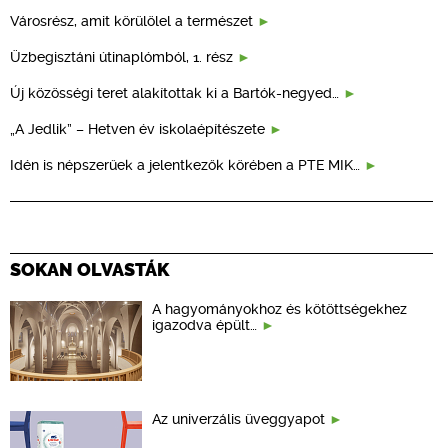
Városrész, amit körülölel a természet
Üzbegisztáni útinaplómból, 1. rész
Új közösségi teret alakítottak ki a Bartók-negyed…
„A Jedlik” – Hetven év iskolaépítészete
Idén is népszerűek a jelentkezők körében a PTE MIK…
SOKAN OLVASTÁK
A hagyományokhoz és kötöttségekhez
igazodva épült…
Az univerzális üveggyapot