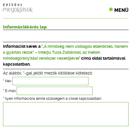
MENÜ
KONFERENCIÁK
Információkérés lap
SZAKLAPOK
Információt kérek a '
„A minőség nem utólagos ellenőrzés, hanem
CPR TERMÉKKIÍRÁS
a gyártás része” – interjú Tuza Zoltánnal, az Ineton
minőségirányítási rendszer vezetőjével
' című oldal tartalmával
ÉPÍTÉSI JOG
kapcsolatban.
Az alábbi, *-gal jelölt mezők kitöltése kötelező.
ONLINE KÉPZÉSEK
* Név
TERVEZÉSI SEGÉDLETEK
* E-mail
* Ilyen információra lenne szükségem a cikkel kapcsolatban: