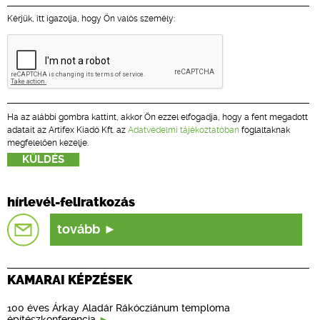
Kérjük, itt igazolja, hogy Ön valós személy:
Ha az alábbi gombra kattint, akkor Ön ezzel elfogadja, hogy a fent megadott
adatait az Artifex Kiadó Kft. az
Adatvédelmi tájékoztatóban
foglaltaknak
megfelelően kezelje.
hírlevél-feliratkozás
tovább
KAMARAI KÉPZÉSEK
100 éves Árkay Aladár Rákócziánum temploma
építészkonferencia