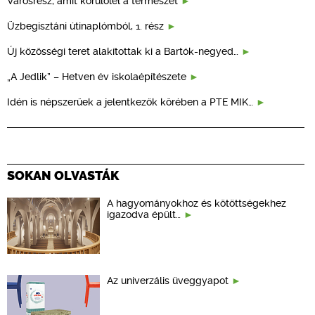
Városrész, amit körülölel a természet
Üzbegisztáni útinaplómból, 1. rész
Új közösségi teret alakítottak ki a Bartók-negyed…
„A Jedlik” – Hetven év iskolaépítészete
Idén is népszerűek a jelentkezők körében a PTE MIK…
SOKAN OLVASTÁK
A hagyományokhoz és kötöttségekhez
igazodva épült…
Az univerzális üveggyapot