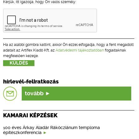
Kérjük, itt igazolja, hogy Ön valós személy:
Ha az alábbi gombra kattint, akkor Ön ezzel elfogadja, hogy a fent megadott
adatait az Artifex Kiadó Kft. az
Adatvédelmi tájékoztatóban
foglaltaknak
megfelelően kezelje.
hírlevél-feliratkozás
tovább
KAMARAI KÉPZÉSEK
100 éves Árkay Aladár Rákócziánum temploma
építészkonferencia