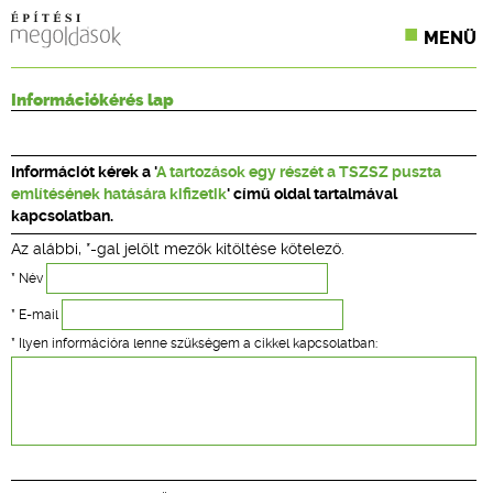
MENÜ
KONFERENCIÁK
Információkérés lap
SZAKLAPOK
Információt kérek a '
A tartozások egy részét a TSZSZ puszta
CPR TERMÉKKIÍRÁS
említésének hatására kifizetik
' című oldal tartalmával
kapcsolatban.
ÉPÍTÉSI JOG
Az alábbi, *-gal jelölt mezők kitöltése kötelező.
ONLINE KÉPZÉSEK
* Név
* E-mail
TERVEZÉSI SEGÉDLETEK
* Ilyen információra lenne szükségem a cikkel kapcsolatban: