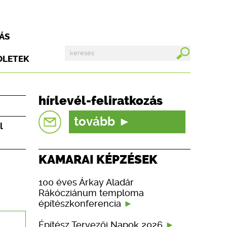
ÁS
DLETEK
hírlevél-feliratkozás
tovább
l
KAMARAI KÉPZÉSEK
100 éves Árkay Aladár
Rákócziánum temploma
építészkonferencia
Építész Tervezői Napok 2026