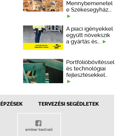
Mennybemenetel
e Székesegyház,…
A piaci igényekkel
együtt növekszik
a gyártás és…
Portfólióbővítéssel
és technológiai
fejlesztésekkel…
KÉPZÉSEK
TERVEZÉSI SEGÉDLETEK
ember kedveli