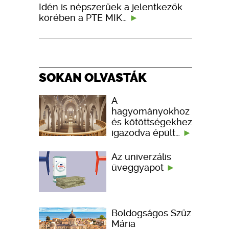
Idén is népszerűek a jelentkezők
körében a PTE MIK…
SOKAN OLVASTÁK
A
hagyományokhoz
és kötöttségekhez
igazodva épült…
Az univerzális
üveggyapot
Boldogságos Szűz
Mária