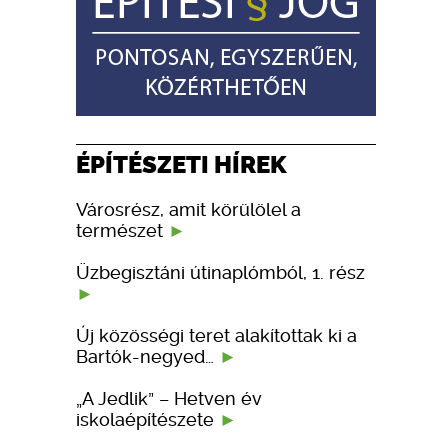
ÉPÍTÉSZETI HÍREK
Városrész, amit körülölel a
természet
Üzbegisztáni útinaplómból, 1. rész
Új közösségi teret alakítottak ki a
Bartók-negyed…
„A Jedlik” – Hetven év
iskolaépítészete