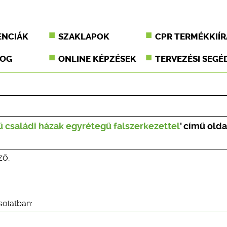
ENCIÁK
SZAKLAPOK
CPR TERMÉKKIÍR
JOG
ONLINE KÉPZÉSEK
TERVEZÉSI SEGÉ
 családi házak egyrétegű falszerkezettel
' című olda
ző.
solatban: