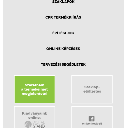
SZAKLAPOK
CPR TERMÉKKIÍRÁS
ÉPÍTÉSI JOG
ONLINE KÉPZÉSEK
TERVEZÉSI SEGÉDLETEK
Szeretném
Szaklap-
a termékeimet
előfizetés
megjelentetni
Kiadványaink
online:
ember kedveli