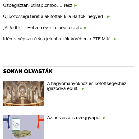
Üzbegisztáni útinaplómból, 1. rész
Új közösségi teret alakítottak ki a Bartók-negyed…
„A Jedlik” – Hetven év iskolaépítészete
Idén is népszerűek a jelentkezők körében a PTE MIK…
SOKAN OLVASTÁK
A hagyományokhoz és kötöttségekhez
igazodva épült…
Az univerzális üveggyapot