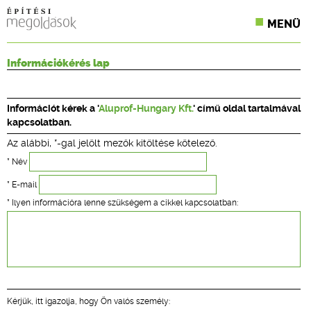
MENÜ
KONFERENCIÁK
Információkérés lap
SZAKLAPOK
Információt kérek a '
Aluprof-Hungary Kft.
' című oldal tartalmával
CPR TERMÉKKIÍRÁS
kapcsolatban.
Az alábbi, *-gal jelölt mezők kitöltése kötelező.
ÉPÍTÉSI JOG
* Név
ONLINE KÉPZÉSEK
* E-mail
* Ilyen információra lenne szükségem a cikkel kapcsolatban:
TERVEZÉSI SEGÉDLETEK
Kérjük, itt igazolja, hogy Ön valós személy: