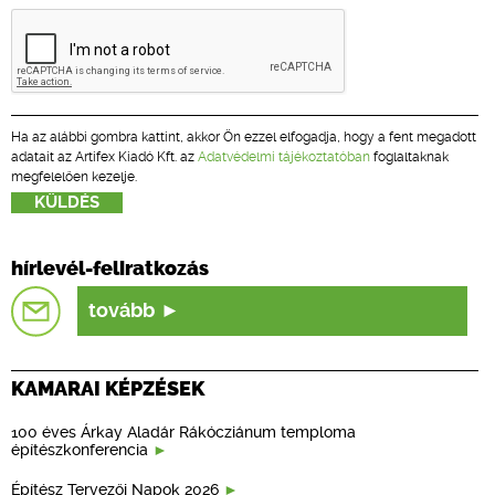
Ha az alábbi gombra kattint, akkor Ön ezzel elfogadja, hogy a fent megadott
adatait az Artifex Kiadó Kft. az
Adatvédelmi tájékoztatóban
foglaltaknak
megfelelően kezelje.
hírlevél-feliratkozás
tovább
KAMARAI KÉPZÉSEK
100 éves Árkay Aladár Rákócziánum temploma
építészkonferencia
Építész Tervezői Napok 2026