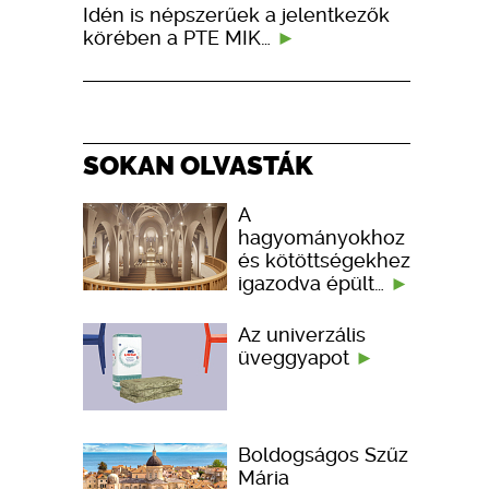
Idén is népszerűek a jelentkezők
körében a PTE MIK…
SOKAN OLVASTÁK
A
hagyományokhoz
és kötöttségekhez
igazodva épült…
Az univerzális
üveggyapot
Boldogságos Szűz
Mária