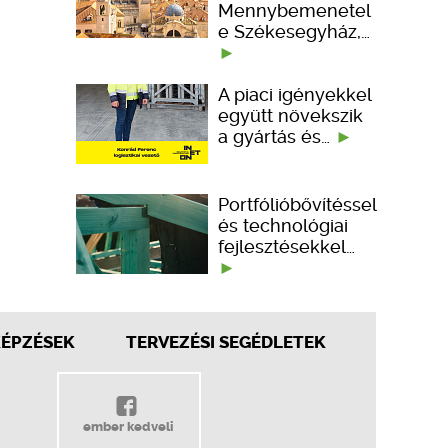
Mennybemenetel
e Székesegyház,…
A piaci igényekkel
együtt növekszik
a gyártás és…
Portfólióbővítéssel
és technológiai
fejlesztésekkel…
KÉPZÉSEK
TERVEZÉSI SEGÉDLETEK
ember kedveli