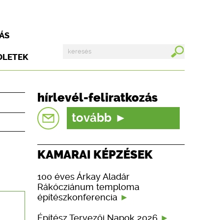
ÁS
DLETEK
hírlevél-feliratkozás
tovább
KAMARAI KÉPZÉSEK
100 éves Árkay Aladár
Rákócziánum temploma
építészkonferencia
Építész Tervezői Napok 2026