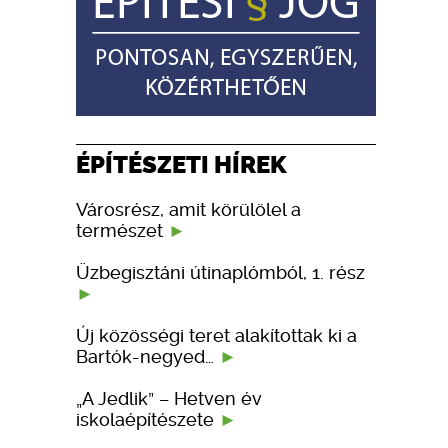
ÉPÍTÉSZETI HÍREK
Városrész, amit körülölel a
természet
Üzbegisztáni útinaplómból, 1. rész
Új közösségi teret alakítottak ki a
Bartók-negyed…
„A Jedlik” – Hetven év
iskolaépítészete