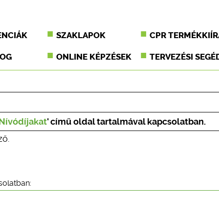
ENCIÁK
SZAKLAPOK
CPR TERMÉKKIÍR
JOG
ONLINE KÉPZÉSEK
TERVEZÉSI SEGÉ
 Nívódíjakat
' című oldal tartalmával kapcsolatban.
ző.
solatban: