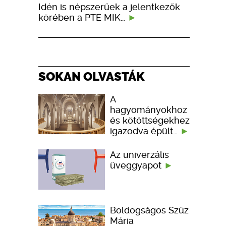
Idén is népszerűek a jelentkezők
körében a PTE MIK…
SOKAN OLVASTÁK
A
hagyományokhoz
és kötöttségekhez
igazodva épült…
Az univerzális
üveggyapot
Boldogságos Szűz
Mária