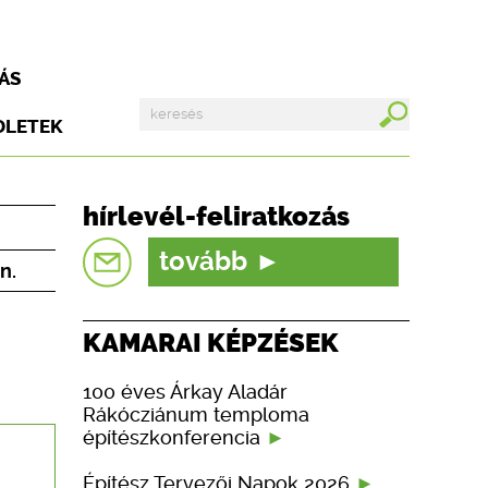
ÁS
DLETEK
hírlevél-feliratkozás
tovább
n.
KAMARAI KÉPZÉSEK
100 éves Árkay Aladár
Rákócziánum temploma
építészkonferencia
Építész Tervezői Napok 2026