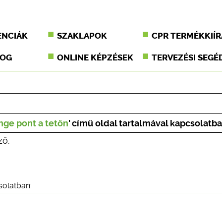
ENCIÁK
SZAKLAPOK
CPR TERMÉKKIÍR
JOG
ONLINE KÉPZÉSEK
TERVEZÉSI SEGÉ
nge pont a tetőn
' című oldal tartalmával kapcsolatba
ző.
solatban: