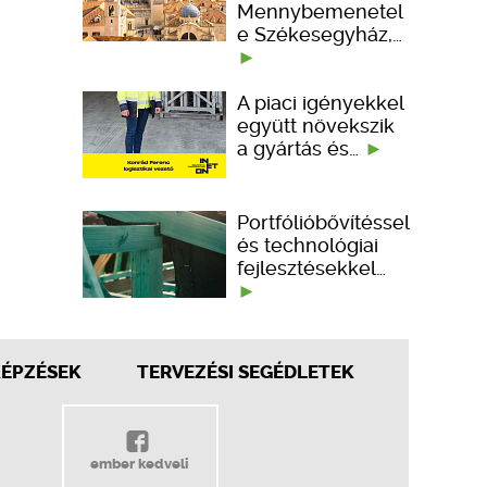
Mennybemenetel
e Székesegyház,…
A piaci igényekkel
együtt növekszik
a gyártás és…
Portfólióbővítéssel
és technológiai
fejlesztésekkel…
KÉPZÉSEK
TERVEZÉSI SEGÉDLETEK
ember kedveli