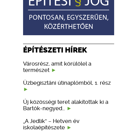
ÉPÍTÉSZETI HÍREK
Városrész, amit körülölel a
természet
Üzbegisztáni útinaplómból, 1. rész
Új közösségi teret alakítottak ki a
Bartók-negyed…
„A Jedlik” – Hetven év
iskolaépítészete