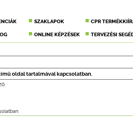
ENCIÁK
SZAKLAPOK
CPR TERMÉKKIÍR
JOG
ONLINE KÉPZÉSEK
TERVEZÉSI SEGÉ
 című oldal tartalmával kapcsolatban.
ző.
solatban: