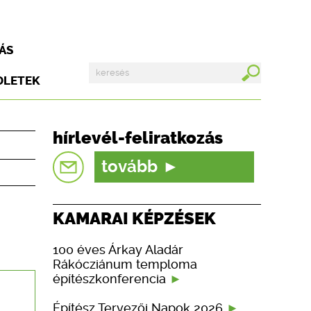
ÁS
DLETEK
hírlevél-feliratkozás
tovább
KAMARAI KÉPZÉSEK
100 éves Árkay Aladár
Rákócziánum temploma
építészkonferencia
Építész Tervezői Napok 2026