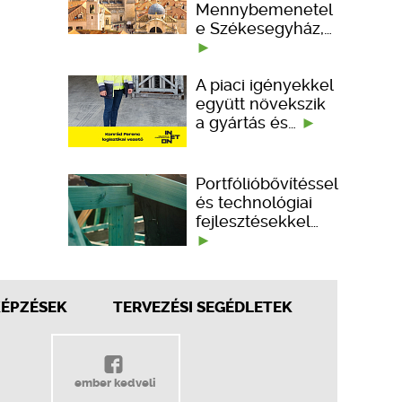
Mennybemenetel
e Székesegyház,…
A piaci igényekkel
együtt növekszik
a gyártás és…
Portfólióbővítéssel
és technológiai
fejlesztésekkel…
KÉPZÉSEK
TERVEZÉSI SEGÉDLETEK
ember kedveli