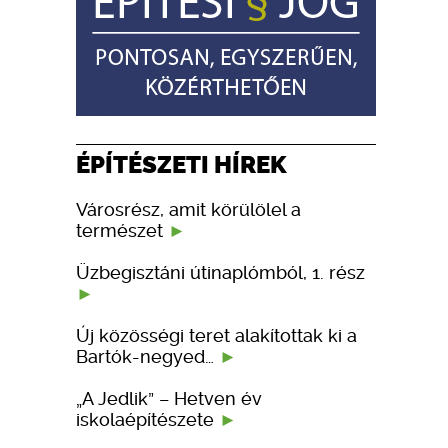
ÉPÍTÉSZETI HÍREK
Városrész, amit körülölel a
természet
Üzbegisztáni útinaplómból, 1. rész
Új közösségi teret alakítottak ki a
Bartók-negyed…
„A Jedlik” – Hetven év
iskolaépítészete