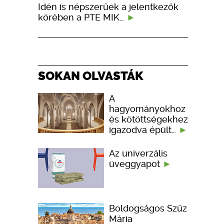
Idén is népszerűek a jelentkezők
körében a PTE MIK…
SOKAN OLVASTÁK
A
hagyományokhoz
és kötöttségekhez
igazodva épült…
Az univerzális
üveggyapot
Boldogságos Szűz
Mária