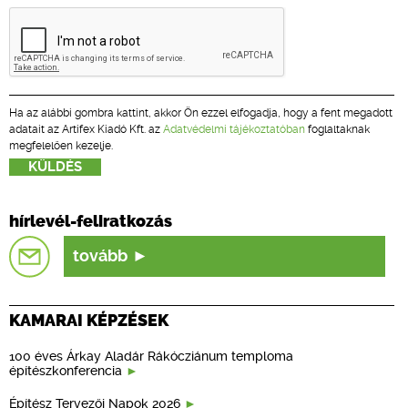
Ha az alábbi gombra kattint, akkor Ön ezzel elfogadja, hogy a fent megadott
adatait az Artifex Kiadó Kft. az
Adatvédelmi tájékoztatóban
foglaltaknak
megfelelően kezelje.
hírlevél-feliratkozás
tovább
KAMARAI KÉPZÉSEK
100 éves Árkay Aladár Rákócziánum temploma
építészkonferencia
Építész Tervezői Napok 2026