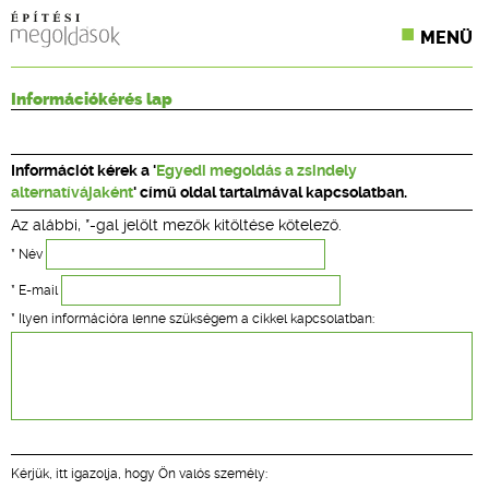
MENÜ
KONFERENCIÁK
Információkérés lap
SZAKLAPOK
Információt kérek a '
Egyedi megoldás a zsindely
CPR TERMÉKKIÍRÁS
alternatívájaként
' című oldal tartalmával kapcsolatban.
Az alábbi, *-gal jelölt mezők kitöltése kötelező.
ÉPÍTÉSI JOG
* Név
ONLINE KÉPZÉSEK
* E-mail
* Ilyen információra lenne szükségem a cikkel kapcsolatban:
TERVEZÉSI SEGÉDLETEK
Kérjük, itt igazolja, hogy Ön valós személy: