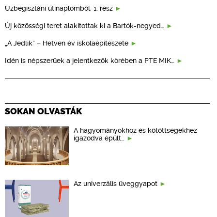
Üzbegisztáni útinaplómból, 1. rész
Új közösségi teret alakítottak ki a Bartók-negyed…
„A Jedlik” – Hetven év iskolaépítészete
Idén is népszerűek a jelentkezők körében a PTE MIK…
SOKAN OLVASTÁK
A hagyományokhoz és kötöttségekhez
igazodva épült…
Az univerzális üveggyapot