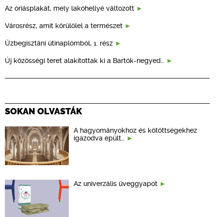
Az óriásplakát, mely lakóhellyé változott
Városrész, amit körülölel a természet
Üzbegisztáni útinaplómból, 1. rész
Új közösségi teret alakítottak ki a Bartók-negyed…
SOKAN OLVASTÁK
A hagyományokhoz és kötöttségekhez
igazodva épült…
Az univerzális üveggyapot