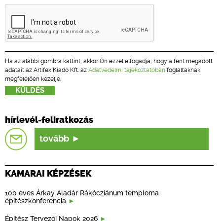
Ha az alábbi gombra kattint, akkor Ön ezzel elfogadja, hogy a fent megadott
adatait az Artifex Kiadó Kft. az
Adatvédelmi tájékoztatóban
foglaltaknak
megfelelően kezelje.
hírlevél-feliratkozás
tovább
KAMARAI KÉPZÉSEK
100 éves Árkay Aladár Rákócziánum temploma
építészkonferencia
Építész Tervezői Napok 2026