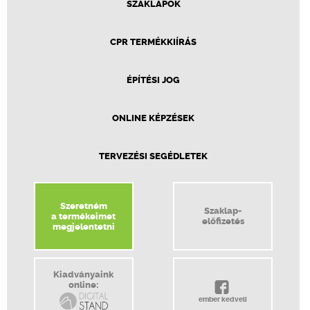
SZAKLAPOK
CPR TERMÉKKIÍRÁS
ÉPÍTÉSI JOG
ONLINE KÉPZÉSEK
TERVEZÉSI SEGÉDLETEK
Szeretném
Szaklap-
a termékeimet
előfizetés
megjelentetni
Kiadványaink
online:
ember kedveli