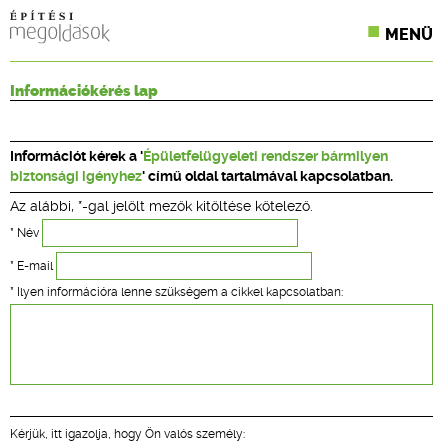
MENÜ
KONFERENCIÁK
Információkérés lap
SZAKLAPOK
Információt kérek a '
Épületfelügyeleti rendszer bármilyen
CPR TERMÉKKIÍRÁS
biztonsági igényhez
' című oldal tartalmával kapcsolatban.
Az alábbi, *-gal jelölt mezők kitöltése kötelező.
ÉPÍTÉSI JOG
* Név
ONLINE KÉPZÉSEK
* E-mail
* Ilyen információra lenne szükségem a cikkel kapcsolatban:
TERVEZÉSI SEGÉDLETEK
Kérjük, itt igazolja, hogy Ön valós személy: