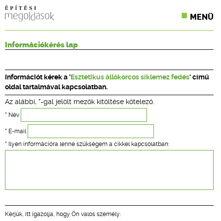
MENÜ
KONFERENCIÁK
Információkérés lap
SZAKLAPOK
Információt kérek a '
Esztétikus állókorcos síklemez fedés
' című
CPR TERMÉKKIÍRÁS
oldal tartalmával kapcsolatban.
Az alábbi, *-gal jelölt mezők kitöltése kötelező.
ÉPÍTÉSI JOG
* Név
ONLINE KÉPZÉSEK
* E-mail
* Ilyen információra lenne szükségem a cikkel kapcsolatban:
TERVEZÉSI SEGÉDLETEK
Kérjük, itt igazolja, hogy Ön valós személy: