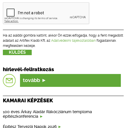
Ha az alábbi gombra kattint, akkor Ön ezzel elfogadja, hogy a fent megadott
adatait az Artifex Kiadó Kft. az
Adatvédelmi tájékoztatóban
foglaltaknak
megfelelően kezelje.
hírlevél-feliratkozás
tovább
KAMARAI KÉPZÉSEK
100 éves Árkay Aladár Rákócziánum temploma
építészkonferencia
Építész Tervezői Napok 2026