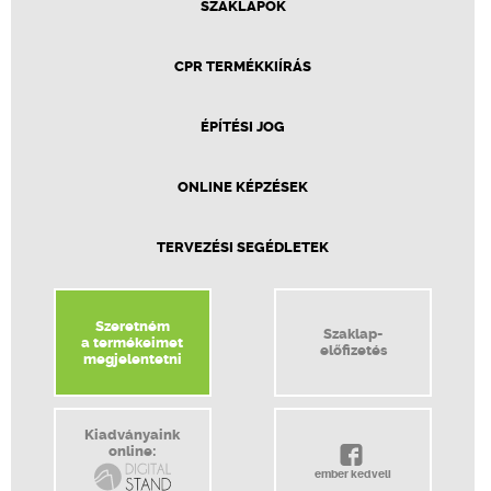
SZAKLAPOK
CPR TERMÉKKIÍRÁS
ÉPÍTÉSI JOG
ONLINE KÉPZÉSEK
TERVEZÉSI SEGÉDLETEK
Szeretném
Szaklap-
a termékeimet
előfizetés
megjelentetni
Kiadványaink
online:
ember kedveli