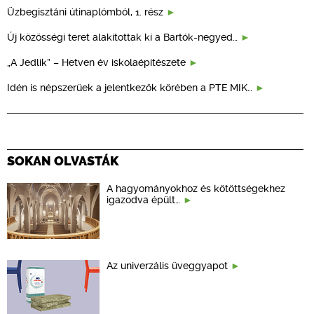
Üzbegisztáni útinaplómból, 1. rész
Új közösségi teret alakítottak ki a Bartók-negyed…
„A Jedlik” – Hetven év iskolaépítészete
Idén is népszerűek a jelentkezők körében a PTE MIK…
SOKAN OLVASTÁK
A hagyományokhoz és kötöttségekhez
igazodva épült…
Az univerzális üveggyapot