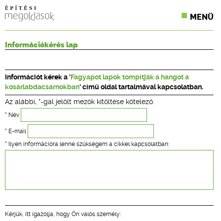
MENÜ
KONFERENCIÁK
Információkérés lap
SZAKLAPOK
Információt kérek a '
Fagyapot lapok tompítják a hangot a
CPR TERMÉKKIÍRÁS
kosárlabdacsarnokban
' című oldal tartalmával kapcsolatban.
Az alábbi, *-gal jelölt mezők kitöltése kötelező.
ÉPÍTÉSI JOG
* Név
ONLINE KÉPZÉSEK
* E-mail
* Ilyen információra lenne szükségem a cikkel kapcsolatban:
TERVEZÉSI SEGÉDLETEK
Kérjük, itt igazolja, hogy Ön valós személy: