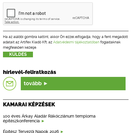
Ha az alábbi gombra kattint, akkor Ön ezzel elfogadja, hogy a fent megadott
adatait az Artifex Kiadó Kft. az
Adatvédelmi tájékoztatóban
foglaltaknak
megfelelően kezelje.
hírlevél-feliratkozás
tovább
KAMARAI KÉPZÉSEK
100 éves Árkay Aladár Rákócziánum temploma
építészkonferencia
Építész Tervezői Napok 2026