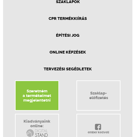
SZAKLAPOK
CPR TERMÉKKIÍRÁS
ÉPÍTÉSI JOG
ONLINE KÉPZÉSEK
TERVEZÉSI SEGÉDLETEK
Szeretném
Szaklap-
a termékeimet
előfizetés
megjelentetni
Kiadványaink
online:
ember kedveli