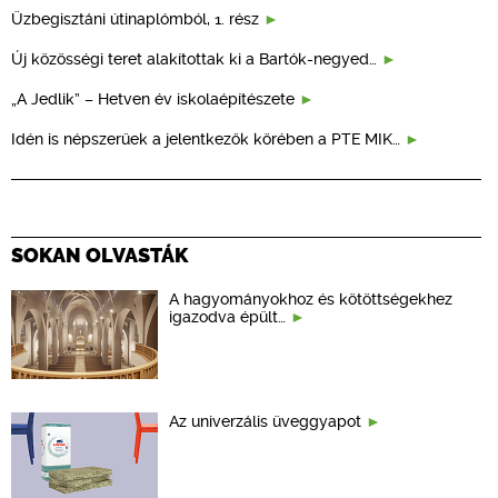
Üzbegisztáni útinaplómból, 1. rész
Új közösségi teret alakítottak ki a Bartók-negyed…
„A Jedlik” – Hetven év iskolaépítészete
Idén is népszerűek a jelentkezők körében a PTE MIK…
SOKAN OLVASTÁK
A hagyományokhoz és kötöttségekhez
igazodva épült…
Az univerzális üveggyapot