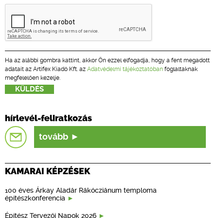
Ha az alábbi gombra kattint, akkor Ön ezzel elfogadja, hogy a fent megadott
adatait az Artifex Kiadó Kft. az
Adatvédelmi tájékoztatóban
foglaltaknak
megfelelően kezelje.
hírlevél-feliratkozás
tovább
KAMARAI KÉPZÉSEK
100 éves Árkay Aladár Rákócziánum temploma
építészkonferencia
Építész Tervezői Napok 2026