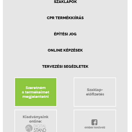
SZAKLAPOK
CPR TERMÉKKIÍRÁS
ÉPÍTÉSI JOG
ONLINE KÉPZÉSEK
TERVEZÉSI SEGÉDLETEK
Szeretném
Szaklap-
a termékeimet
előfizetés
megjelentetni
Kiadványaink
online:
ember kedveli