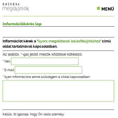
MENÜ
KONFERENCIÁK
Információkérés lap
SZAKLAPOK
Információt kérek a '
Gyors megoldások lakásfelújításhoz
' című
CPR TERMÉKKIÍRÁS
oldal tartalmával kapcsolatban.
Az alábbi, *-gal jelölt mezők kitöltése kötelező.
ÉPÍTÉSI JOG
* Név
ONLINE KÉPZÉSEK
* E-mail
* Ilyen információra lenne szükségem a cikkel kapcsolatban:
TERVEZÉSI SEGÉDLETEK
Kérjük, itt igazolja, hogy Ön valós személy: