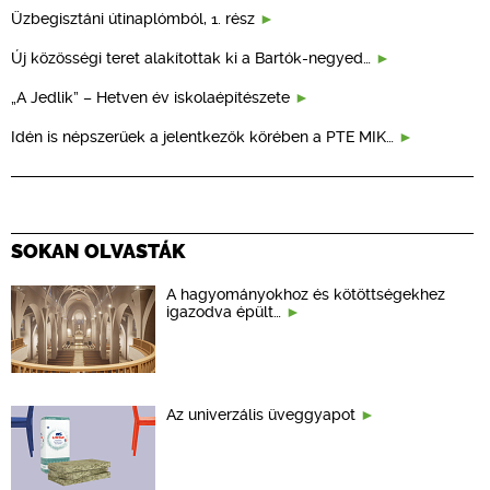
Üzbegisztáni útinaplómból, 1. rész
Új közösségi teret alakítottak ki a Bartók-negyed…
„A Jedlik” – Hetven év iskolaépítészete
Idén is népszerűek a jelentkezők körében a PTE MIK…
SOKAN OLVASTÁK
A hagyományokhoz és kötöttségekhez
igazodva épült…
Az univerzális üveggyapot