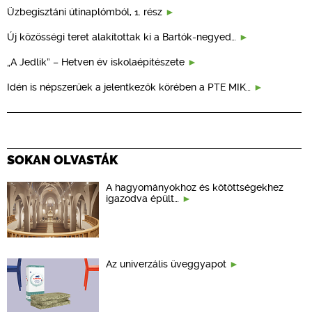
Üzbegisztáni útinaplómból, 1. rész
Új közösségi teret alakítottak ki a Bartók-negyed…
„A Jedlik” – Hetven év iskolaépítészete
Idén is népszerűek a jelentkezők körében a PTE MIK…
SOKAN OLVASTÁK
A hagyományokhoz és kötöttségekhez
igazodva épült…
Az univerzális üveggyapot