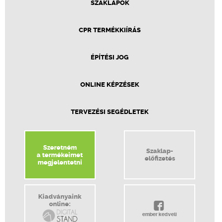
SZAKLAPOK
CPR TERMÉKKIÍRÁS
ÉPÍTÉSI JOG
ONLINE KÉPZÉSEK
TERVEZÉSI SEGÉDLETEK
Szeretném
Szaklap-
a termékeimet
előfizetés
megjelentetni
Kiadványaink
online:
ember kedveli