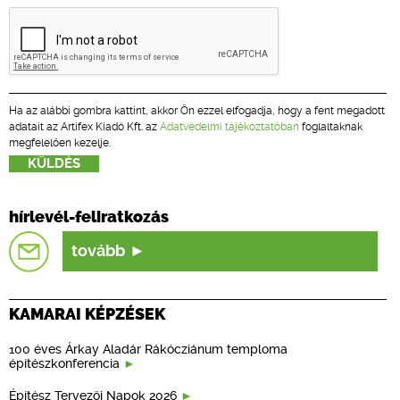
Ha az alábbi gombra kattint, akkor Ön ezzel elfogadja, hogy a fent megadott
adatait az Artifex Kiadó Kft. az
Adatvédelmi tájékoztatóban
foglaltaknak
megfelelően kezelje.
hírlevél-feliratkozás
tovább
KAMARAI KÉPZÉSEK
100 éves Árkay Aladár Rákócziánum temploma
építészkonferencia
Építész Tervezői Napok 2026