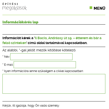
MENÜ
KONFERENCIÁK
Információkérés lap
SZAKLAPOK
Információt kérek a '
Il Bacio, Andrássy út 19. – étterem és bár a
CPR TERMÉKKIÍRÁS
felső szinteken
' című oldal tartalmával kapcsolatban.
Az alábbi, *-gal jelölt mezők kitöltése kötelező.
ÉPÍTÉSI JOG
* Név
ONLINE KÉPZÉSEK
* E-mail
* Ilyen információra lenne szükségem a cikkel kapcsolatban:
TERVEZÉSI SEGÉDLETEK
Kérjük, itt igazolja, hogy Ön valós személy: