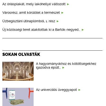
Az óriásplakát, mely lakóhellyé változott
Városrész, amit körülölel a természet
Üzbegisztáni útinaplómból, 1. rész
Új közösségi teret alakítottak ki a Bartók-negyed…
SOKAN OLVASTÁK
A hagyományokhoz és kötöttségekhez
igazodva épült…
Az univerzális üveggyapot