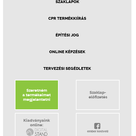
SZAKLAPOK
CPR TERMÉKKIÍRÁS
ÉPÍTÉSI JOG
ONLINE KÉPZÉSEK
TERVEZÉSI SEGÉDLETEK
Szeretném
Szaklap-
a termékeimet
előfizetés
megjelentetni
Kiadványaink
online:
ember kedveli