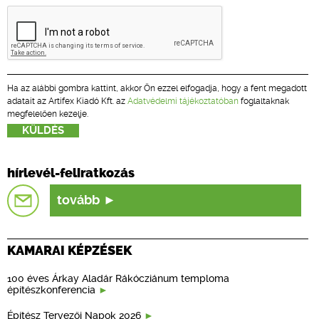
Ha az alábbi gombra kattint, akkor Ön ezzel elfogadja, hogy a fent megadott
adatait az Artifex Kiadó Kft. az
Adatvédelmi tájékoztatóban
foglaltaknak
megfelelően kezelje.
hírlevél-feliratkozás
tovább
KAMARAI KÉPZÉSEK
100 éves Árkay Aladár Rákócziánum temploma
építészkonferencia
Építész Tervezői Napok 2026