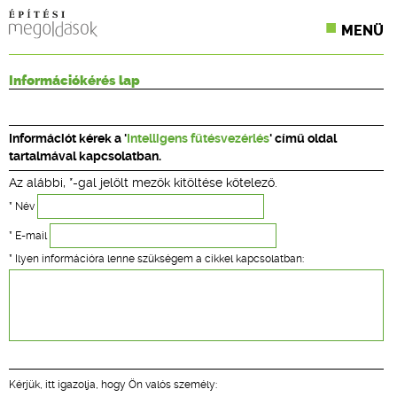
MENÜ
KONFERENCIÁK
Információkérés lap
SZAKLAPOK
Információt kérek a '
Intelligens fűtésvezérlés
' című oldal
CPR TERMÉKKIÍRÁS
tartalmával kapcsolatban.
Az alábbi, *-gal jelölt mezők kitöltése kötelező.
ÉPÍTÉSI JOG
* Név
ONLINE KÉPZÉSEK
* E-mail
* Ilyen információra lenne szükségem a cikkel kapcsolatban:
TERVEZÉSI SEGÉDLETEK
Kérjük, itt igazolja, hogy Ön valós személy: