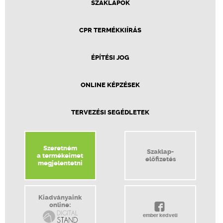
SZAKLAPOK
CPR TERMÉKKIÍRÁS
ÉPÍTÉSI JOG
ONLINE KÉPZÉSEK
TERVEZÉSI SEGÉDLETEK
Szeretném
Szaklap-
a termékeimet
előfizetés
megjelentetni
Kiadványaink
online:
ember kedveli