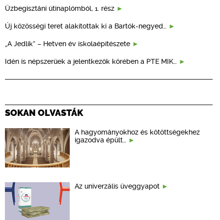
Üzbegisztáni útinaplómból, 1. rész
Új közösségi teret alakítottak ki a Bartók-negyed…
„A Jedlik” – Hetven év iskolaépítészete
Idén is népszerűek a jelentkezők körében a PTE MIK…
SOKAN OLVASTÁK
A hagyományokhoz és kötöttségekhez
igazodva épült…
Az univerzális üveggyapot