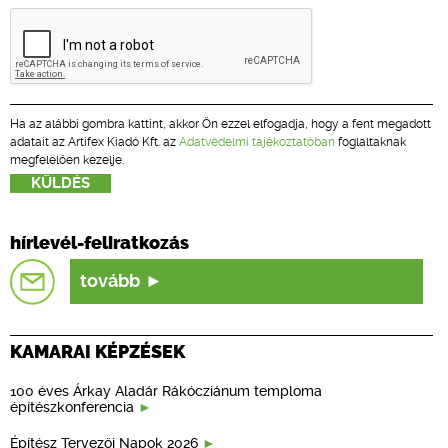
Ha az alábbi gombra kattint, akkor Ön ezzel elfogadja, hogy a fent megadott
adatait az Artifex Kiadó Kft. az
Adatvédelmi tájékoztatóban
foglaltaknak
megfelelően kezelje.
hírlevél-feliratkozás
tovább
KAMARAI KÉPZÉSEK
100 éves Árkay Aladár Rákócziánum temploma
építészkonferencia
Építész Tervezői Napok 2026