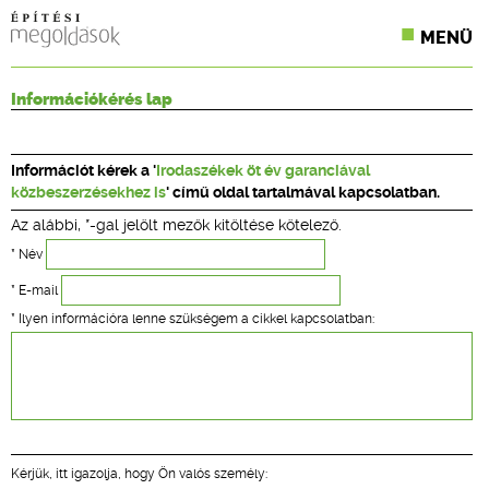
MENÜ
KONFERENCIÁK
Információkérés lap
SZAKLAPOK
Információt kérek a '
Irodaszékek öt év garanciával
CPR TERMÉKKIÍRÁS
közbeszerzésekhez is
' című oldal tartalmával kapcsolatban.
Az alábbi, *-gal jelölt mezők kitöltése kötelező.
ÉPÍTÉSI JOG
* Név
ONLINE KÉPZÉSEK
* E-mail
* Ilyen információra lenne szükségem a cikkel kapcsolatban:
TERVEZÉSI SEGÉDLETEK
Kérjük, itt igazolja, hogy Ön valós személy: