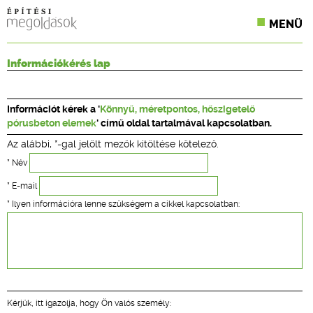
MENÜ
KONFERENCIÁK
Információkérés lap
SZAKLAPOK
Információt kérek a '
Könnyű, méretpontos, hőszigetelő
CPR TERMÉKKIÍRÁS
pórusbeton elemek
' című oldal tartalmával kapcsolatban.
Az alábbi, *-gal jelölt mezők kitöltése kötelező.
ÉPÍTÉSI JOG
* Név
ONLINE KÉPZÉSEK
* E-mail
* Ilyen információra lenne szükségem a cikkel kapcsolatban:
TERVEZÉSI SEGÉDLETEK
Kérjük, itt igazolja, hogy Ön valós személy: