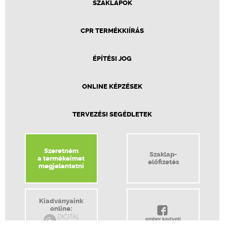
SZAKLAPOK
CPR TERMÉKKIÍRÁS
ÉPÍTÉSI JOG
ONLINE KÉPZÉSEK
TERVEZÉSI SEGÉDLETEK
Szeretném
Szaklap-
a termékeimet
előfizetés
megjelentetni
Kiadványaink
online:
ember kedveli