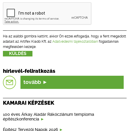
Ha az alábbi gombra kattint, akkor Ön ezzel elfogadja, hogy a fent megadott
adatait az Artifex Kiadó Kft. az
Adatvédelmi tájékoztatóban
foglaltaknak
megfelelően kezelje.
hírlevél-feliratkozás
tovább
KAMARAI KÉPZÉSEK
100 éves Árkay Aladár Rákócziánum temploma
építészkonferencia
Építész Tervezői Napok 2026