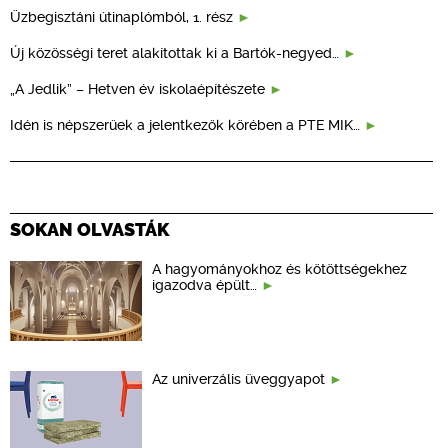
Üzbegisztáni útinaplómból, 1. rész
Új közösségi teret alakítottak ki a Bartók-negyed…
„A Jedlik” – Hetven év iskolaépítészete
Idén is népszerűek a jelentkezők körében a PTE MIK…
SOKAN OLVASTÁK
A hagyományokhoz és kötöttségekhez
igazodva épült…
Az univerzális üveggyapot