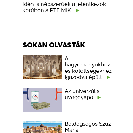
Idén is népszerűek a jelentkezők
körében a PTE MIK…
SOKAN OLVASTÁK
A
hagyományokhoz
és kötöttségekhez
igazodva épült…
Az univerzális
üveggyapot
Boldogságos Szűz
Mária