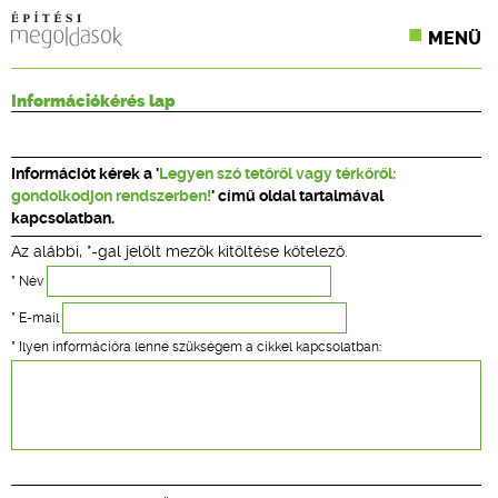
MENÜ
KONFERENCIÁK
Információkérés lap
SZAKLAPOK
Információt kérek a '
Legyen szó tetőről vagy térkőről:
CPR TERMÉKKIÍRÁS
gondolkodjon rendszerben!
' című oldal tartalmával
kapcsolatban.
ÉPÍTÉSI JOG
Az alábbi, *-gal jelölt mezők kitöltése kötelező.
ONLINE KÉPZÉSEK
* Név
* E-mail
TERVEZÉSI SEGÉDLETEK
* Ilyen információra lenne szükségem a cikkel kapcsolatban: