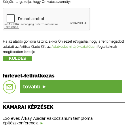
Kérjük, itt igazolja, hogy Ön valós személy:
Ha az alábbi gombra kattint, akkor Ön ezzel elfogadja, hogy a fent megadott
adatait az Artifex Kiadó Kft. az
Adatvédelmi tájékoztatóban
foglaltaknak
megfelelően kezelje.
hírlevél-feliratkozás
tovább
KAMARAI KÉPZÉSEK
100 éves Árkay Aladár Rákócziánum temploma
építészkonferencia