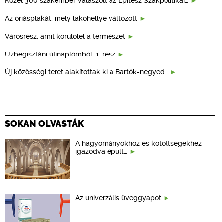
Közel 300 szakember válaszolt az Építész Szakpolitikai…
Az óriásplakát, mely lakóhellyé változott
Városrész, amit körülölel a természet
Üzbegisztáni útinaplómból, 1. rész
Új közösségi teret alakítottak ki a Bartók-negyed…
SOKAN OLVASTÁK
A hagyományokhoz és kötöttségekhez
igazodva épült…
Az univerzális üveggyapot