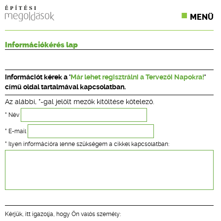
MENÜ
KONFERENCIÁK
Információkérés lap
SZAKLAPOK
Információt kérek a '
Már lehet regisztrálni a Tervezői Napokra!
'
CPR TERMÉKKIÍRÁS
című oldal tartalmával kapcsolatban.
Az alábbi, *-gal jelölt mezők kitöltése kötelező.
ÉPÍTÉSI JOG
* Név
ONLINE KÉPZÉSEK
* E-mail
* Ilyen információra lenne szükségem a cikkel kapcsolatban:
TERVEZÉSI SEGÉDLETEK
Kérjük, itt igazolja, hogy Ön valós személy: