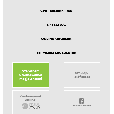
CPR TERMÉKKIÍRÁS
ÉPÍTÉSI JOG
ONLINE KÉPZÉSEK
TERVEZÉSI SEGÉDLETEK
Szeretném
Szaklap-
a termékeimet
előfizetés
megjelentetni
Kiadványaink
online:
ember kedveli