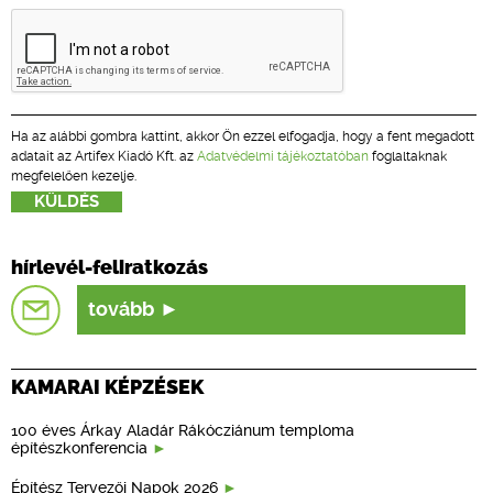
Ha az alábbi gombra kattint, akkor Ön ezzel elfogadja, hogy a fent megadott
adatait az Artifex Kiadó Kft. az
Adatvédelmi tájékoztatóban
foglaltaknak
megfelelően kezelje.
hírlevél-feliratkozás
tovább
KAMARAI KÉPZÉSEK
100 éves Árkay Aladár Rákócziánum temploma
építészkonferencia
Építész Tervezői Napok 2026