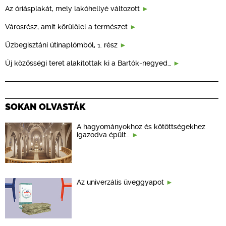
Az óriásplakát, mely lakóhellyé változott
Városrész, amit körülölel a természet
Üzbegisztáni útinaplómból, 1. rész
Új közösségi teret alakítottak ki a Bartók-negyed…
SOKAN OLVASTÁK
A hagyományokhoz és kötöttségekhez
igazodva épült…
Az univerzális üveggyapot