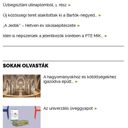
Üzbegisztáni útinaplómból, 1. rész
Új közösségi teret alakítottak ki a Bartók-negyed…
„A Jedlik” – Hetven év iskolaépítészete
Idén is népszerűek a jelentkezők körében a PTE MIK…
SOKAN OLVASTÁK
A hagyományokhoz és kötöttségekhez
igazodva épült…
Az univerzális üveggyapot