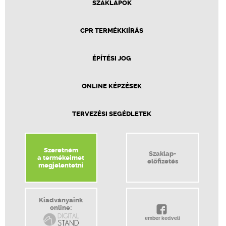
SZAKLAPOK
CPR TERMÉKKIÍRÁS
ÉPÍTÉSI JOG
ONLINE KÉPZÉSEK
TERVEZÉSI SEGÉDLETEK
Szeretném
Szaklap-
a termékeimet
előfizetés
megjelentetni
Kiadványaink
online:
ember kedveli