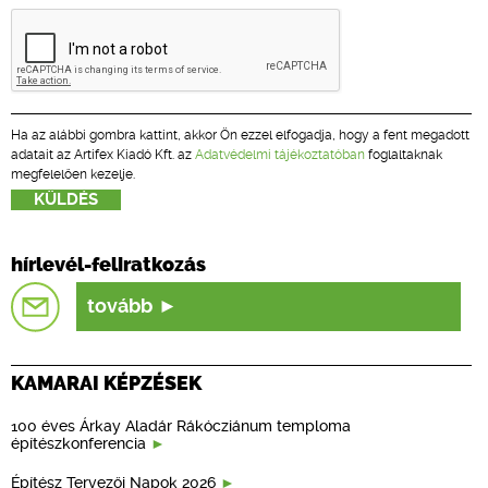
Ha az alábbi gombra kattint, akkor Ön ezzel elfogadja, hogy a fent megadott
adatait az Artifex Kiadó Kft. az
Adatvédelmi tájékoztatóban
foglaltaknak
megfelelően kezelje.
hírlevél-feliratkozás
tovább
KAMARAI KÉPZÉSEK
100 éves Árkay Aladár Rákócziánum temploma
építészkonferencia
Építész Tervezői Napok 2026