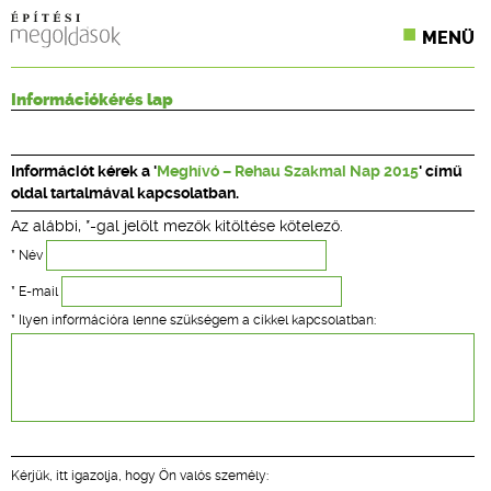
MENÜ
KONFERENCIÁK
Információkérés lap
SZAKLAPOK
Információt kérek a '
Meghívó – Rehau Szakmai Nap 2015
' című
CPR TERMÉKKIÍRÁS
oldal tartalmával kapcsolatban.
Az alábbi, *-gal jelölt mezők kitöltése kötelező.
ÉPÍTÉSI JOG
* Név
ONLINE KÉPZÉSEK
* E-mail
* Ilyen információra lenne szükségem a cikkel kapcsolatban:
TERVEZÉSI SEGÉDLETEK
Kérjük, itt igazolja, hogy Ön valós személy: