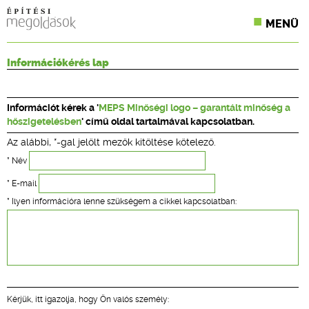
MENÜ
KONFERENCIÁK
Információkérés lap
SZAKLAPOK
Információt kérek a '
MEPS Minőségi logo – garantált minőség a
CPR TERMÉKKIÍRÁS
hőszigetelésben
' című oldal tartalmával kapcsolatban.
Az alábbi, *-gal jelölt mezők kitöltése kötelező.
ÉPÍTÉSI JOG
* Név
ONLINE KÉPZÉSEK
* E-mail
* Ilyen információra lenne szükségem a cikkel kapcsolatban:
TERVEZÉSI SEGÉDLETEK
Kérjük, itt igazolja, hogy Ön valós személy: