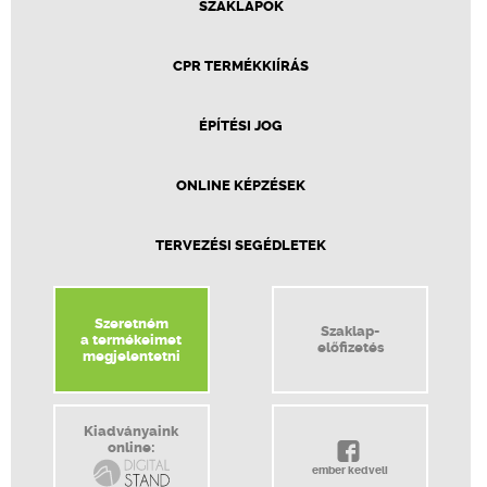
SZAKLAPOK
CPR TERMÉKKIÍRÁS
ÉPÍTÉSI JOG
ONLINE KÉPZÉSEK
TERVEZÉSI SEGÉDLETEK
Szeretném
Szaklap-
a termékeimet
előfizetés
megjelentetni
Kiadványaink
online:
ember kedveli