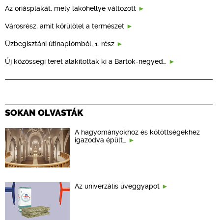
Az óriásplakát, mely lakóhellyé változott
Városrész, amit körülölel a természet
Üzbegisztáni útinaplómból, 1. rész
Új közösségi teret alakítottak ki a Bartók-negyed…
SOKAN OLVASTÁK
A hagyományokhoz és kötöttségekhez
igazodva épült…
Az univerzális üveggyapot