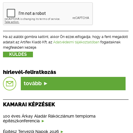
Ha az alábbi gombra kattint, akkor Ön ezzel elfogadja, hogy a fent megadott
adatait az Artifex Kiadó Kft. az
Adatvédelmi tájékoztatóban
foglaltaknak
megfelelően kezelje.
hírlevél-feliratkozás
tovább
KAMARAI KÉPZÉSEK
100 éves Árkay Aladár Rákócziánum temploma
építészkonferencia
Építész Tervezői Napok 2026