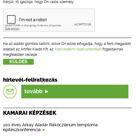
Kérjük, itt igazolja, hogy Ön valós személy:
Ha az alábbi gombra kattint, akkor Ön ezzel elfogadja, hogy a fent megadott
adatait az Artifex Kiadó Kft. az
Adatvédelmi tájékoztatóban
foglaltaknak
megfelelően kezelje.
hírlevél-feliratkozás
tovább
KAMARAI KÉPZÉSEK
100 éves Árkay Aladár Rákócziánum temploma
építészkonferencia