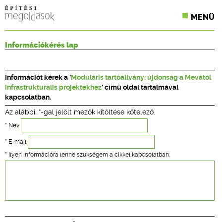
MENÜ
KONFERENCIÁK
Információkérés lap
SZAKLAPOK
Információt kérek a '
Moduláris tartóállvány: újdonság a Mevától
CPR TERMÉKKIÍRÁS
infrastrukturális projektekhez
' című oldal tartalmával
kapcsolatban.
ÉPÍTÉSI JOG
Az alábbi, *-gal jelölt mezők kitöltése kötelező.
ONLINE KÉPZÉSEK
* Név
* E-mail
TERVEZÉSI SEGÉDLETEK
* Ilyen információra lenne szükségem a cikkel kapcsolatban: