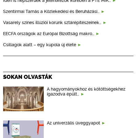
Idén is népszerűek a jelentkezők körében a PTE MIK…
Szentirmai Tamás a Közlekedési és Beruházási…
Vasarely színes illúziói korunk sztárépítészeinek…
EECFA országok az Európai Bizottság makro…
Csillagok alatt – egy kupola új élete
SOKAN OLVASTÁK
A hagyományokhoz és kötöttségekhez
igazodva épült…
Az univerzális üveggyapot