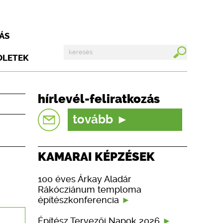
ÁS
DLETEK
hírlevél-feliratkozás
tovább
KAMARAI KÉPZÉSEK
100 éves Árkay Aladár
Rákócziánum temploma
építészkonferencia
Építész Tervezői Napok 2026