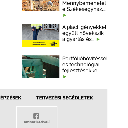
Mennybemenetel
e Székesegyház,…
A piaci igényekkel
együtt növekszik
a gyártás és…
Portfólióbővítéssel
és technológiai
fejlesztésekkel…
KÉPZÉSEK
TERVEZÉSI SEGÉDLETEK
ember kedveli