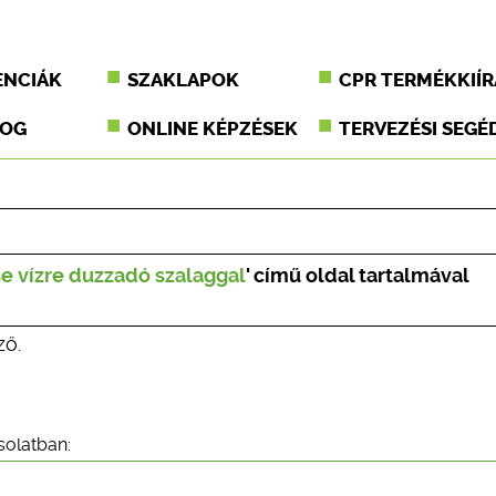
ENCIÁK
SZAKLAPOK
CPR TERMÉKKIÍR
JOG
ONLINE KÉPZÉSEK
TERVEZÉSI SEGÉ
 vízre duzzadó szalaggal
' című oldal tartalmával
ző.
solatban: