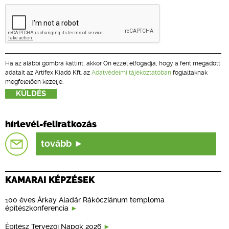
Ha az alábbi gombra kattint, akkor Ön ezzel elfogadja, hogy a fent megadott
adatait az Artifex Kiadó Kft. az
Adatvédelmi tájékoztatóban
foglaltaknak
megfelelően kezelje.
hírlevél-feliratkozás
tovább
KAMARAI KÉPZÉSEK
100 éves Árkay Aladár Rákócziánum temploma
építészkonferencia
Építész Tervezői Napok 2026