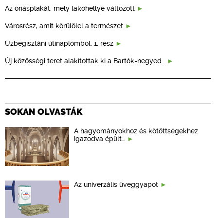
Az óriásplakát, mely lakóhellyé változott
Városrész, amit körülölel a természet
Üzbegisztáni útinaplómból, 1. rész
Új közösségi teret alakítottak ki a Bartók-negyed…
SOKAN OLVASTÁK
A hagyományokhoz és kötöttségekhez
igazodva épült…
Az univerzális üveggyapot