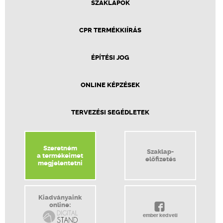
SZAKLAPOK
CPR TERMÉKKIÍRÁS
ÉPÍTÉSI JOG
ONLINE KÉPZÉSEK
TERVEZÉSI SEGÉDLETEK
Szeretném
Szaklap-
a termékeimet
előfizetés
megjelentetni
Kiadványaink
online:
ember kedveli