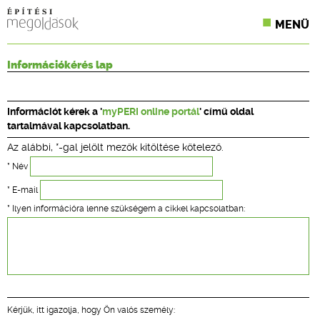
MENÜ
KONFERENCIÁK
Információkérés lap
SZAKLAPOK
Információt kérek a '
myPERI online portál
' című oldal
CPR TERMÉKKIÍRÁS
tartalmával kapcsolatban.
Az alábbi, *-gal jelölt mezők kitöltése kötelező.
ÉPÍTÉSI JOG
* Név
ONLINE KÉPZÉSEK
* E-mail
* Ilyen információra lenne szükségem a cikkel kapcsolatban:
TERVEZÉSI SEGÉDLETEK
Kérjük, itt igazolja, hogy Ön valós személy: