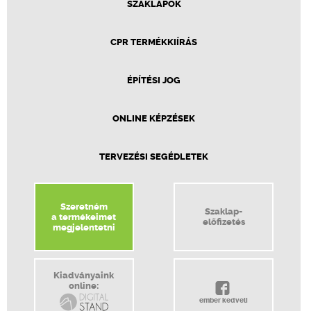
SZAKLAPOK
CPR TERMÉKKIÍRÁS
ÉPÍTÉSI JOG
ONLINE KÉPZÉSEK
TERVEZÉSI SEGÉDLETEK
Szeretném
Szaklap-
a termékeimet
előfizetés
megjelentetni
Kiadványaink
online:
ember kedveli