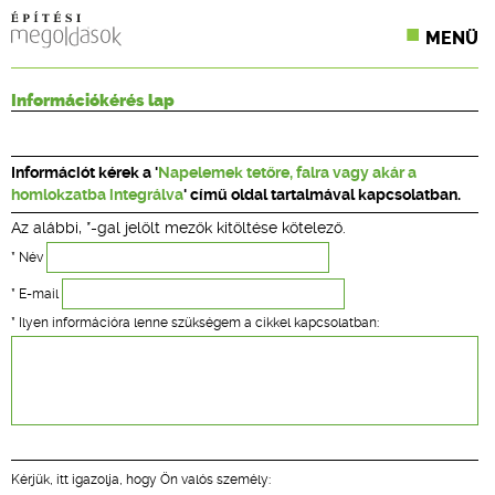
MENÜ
KONFERENCIÁK
Információkérés lap
SZAKLAPOK
Információt kérek a '
Napelemek tetőre, falra vagy akár a
CPR TERMÉKKIÍRÁS
homlokzatba integrálva
' című oldal tartalmával kapcsolatban.
Az alábbi, *-gal jelölt mezők kitöltése kötelező.
ÉPÍTÉSI JOG
* Név
ONLINE KÉPZÉSEK
* E-mail
* Ilyen információra lenne szükségem a cikkel kapcsolatban:
TERVEZÉSI SEGÉDLETEK
Kérjük, itt igazolja, hogy Ön valós személy: