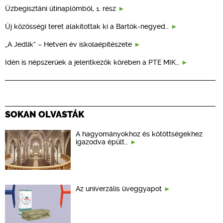
Üzbegisztáni útinaplómból, 1. rész
Új közösségi teret alakítottak ki a Bartók-negyed…
„A Jedlik” – Hetven év iskolaépítészete
Idén is népszerűek a jelentkezők körében a PTE MIK…
SOKAN OLVASTÁK
A hagyományokhoz és kötöttségekhez
igazodva épült…
Az univerzális üveggyapot