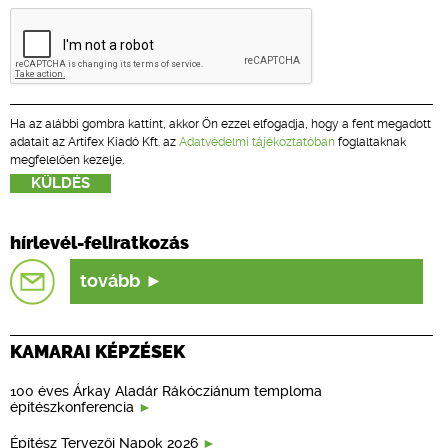
Ha az alábbi gombra kattint, akkor Ön ezzel elfogadja, hogy a fent megadott
adatait az Artifex Kiadó Kft. az
Adatvédelmi tájékoztatóban
foglaltaknak
megfelelően kezelje.
hírlevél-feliratkozás
tovább
KAMARAI KÉPZÉSEK
100 éves Árkay Aladár Rákócziánum temploma
építészkonferencia
Építész Tervezői Napok 2026