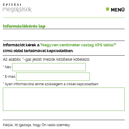
MENÜ
KONFERENCIÁK
Információkérés lap
SZAKLAPOK
Információt kérek a '
Negyven centiméter vastag XPS tábla?
'
CPR TERMÉKKIÍRÁS
című oldal tartalmával kapcsolatban.
Az alábbi, *-gal jelölt mezők kitöltése kötelező.
ÉPÍTÉSI JOG
* Név
ONLINE KÉPZÉSEK
* E-mail
* Ilyen információra lenne szükségem a cikkel kapcsolatban:
TERVEZÉSI SEGÉDLETEK
Kérjük, itt igazolja, hogy Ön valós személy: