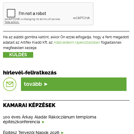
Ha az alábbi gombra kattint, akkor Ön ezzel elfogadja, hogy a fent megadott
adatait az Artifex Kiadó Kft. az
Adatvédelmi tájékoztatóban
foglaltaknak
megfelelően kezelje.
hírlevél-feliratkozás
tovább
KAMARAI KÉPZÉSEK
100 éves Árkay Aladár Rákócziánum temploma
építészkonferencia
Építész Tervezői Napok 2026