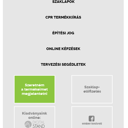
SZAKLAPOK
CPR TERMÉKKIÍRÁS
ÉPÍTÉSI JOG
ONLINE KÉPZÉSEK
TERVEZÉSI SEGÉDLETEK
Szeretném
Szaklap-
a termékeimet
előfizetés
megjelentetni
Kiadványaink
online:
ember kedveli