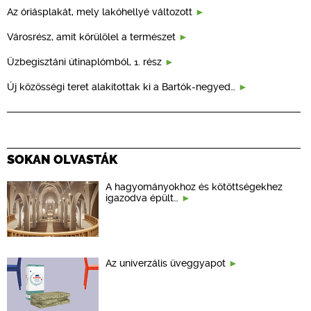
Az óriásplakát, mely lakóhellyé változott
Városrész, amit körülölel a természet
Üzbegisztáni útinaplómból, 1. rész
Új közösségi teret alakítottak ki a Bartók-negyed…
SOKAN OLVASTÁK
A hagyományokhoz és kötöttségekhez
igazodva épült…
Az univerzális üveggyapot