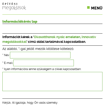
MENÜ
KONFERENCIÁK
Információkérés lap
SZAKLAPOK
Információt kérek a '
Okosotthonok nyolc emeleten, innovatív
CPR TERMÉKKIÍRÁS
megoldásokkal
' című oldal tartalmával kapcsolatban.
Az alábbi, *-gal jelölt mezők kitöltése kötelező.
ÉPÍTÉSI JOG
* Név
ONLINE KÉPZÉSEK
* E-mail
* Ilyen információra lenne szükségem a cikkel kapcsolatban:
TERVEZÉSI SEGÉDLETEK
Kérjük, itt igazolja, hogy Ön valós személy: