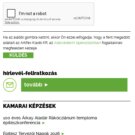
Ha az alábbi gombra kattint, akkor Ön ezzel elfogadja, hogy a fent megadott
adatait az Artifex Kiadó Kft. az
Adatvédelmi tájékoztatóban
foglaltaknak
megfelelően kezelje.
hírlevél-feliratkozás
tovább
KAMARAI KÉPZÉSEK
100 éves Árkay Aladár Rákócziánum temploma
építészkonferencia
Építész Tervezői Napok 2026