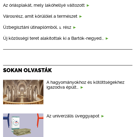
Az óriásplakát, mely lakóhellyé változott
Városrész, amit körülölel a természet
Üzbegisztáni útinaplómból, 1. rész
Új közösségi teret alakítottak ki a Bartók-negyed…
SOKAN OLVASTÁK
A hagyományokhoz és kötöttségekhez
igazodva épült…
Az univerzális üveggyapot