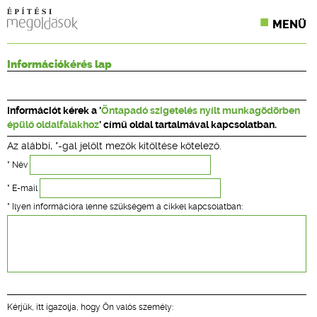
MENÜ
KONFERENCIÁK
Információkérés lap
SZAKLAPOK
Információt kérek a '
Öntapadó szigetelés nyílt munkagödörben
CPR TERMÉKKIÍRÁS
épülő oldalfalakhoz
' című oldal tartalmával kapcsolatban.
Az alábbi, *-gal jelölt mezők kitöltése kötelező.
ÉPÍTÉSI JOG
* Név
ONLINE KÉPZÉSEK
* E-mail
* Ilyen információra lenne szükségem a cikkel kapcsolatban:
TERVEZÉSI SEGÉDLETEK
Kérjük, itt igazolja, hogy Ön valós személy: