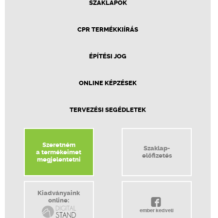
SZAKLAPOK
CPR TERMÉKKIÍRÁS
ÉPÍTÉSI JOG
ONLINE KÉPZÉSEK
TERVEZÉSI SEGÉDLETEK
Szeretném
Szaklap-
a termékeimet
előfizetés
megjelentetni
Kiadványaink
online:
ember kedveli