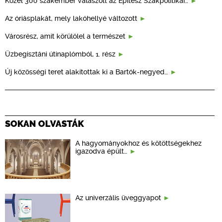
Közel 300 szakember válaszolt az Építész Szakpolitikai…
Az óriásplakát, mely lakóhellyé változott
Városrész, amit körülölel a természet
Üzbegisztáni útinaplómból, 1. rész
Új közösségi teret alakítottak ki a Bartók-negyed…
SOKAN OLVASTÁK
A hagyományokhoz és kötöttségekhez
igazodva épült…
Az univerzális üveggyapot