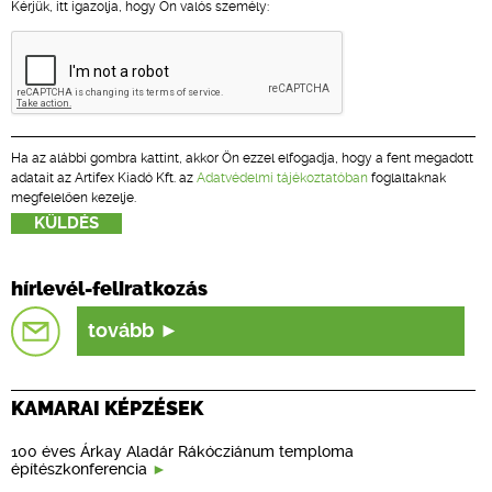
Kérjük, itt igazolja, hogy Ön valós személy:
Ha az alábbi gombra kattint, akkor Ön ezzel elfogadja, hogy a fent megadott
adatait az Artifex Kiadó Kft. az
Adatvédelmi tájékoztatóban
foglaltaknak
megfelelően kezelje.
hírlevél-feliratkozás
tovább
KAMARAI KÉPZÉSEK
100 éves Árkay Aladár Rákócziánum temploma
építészkonferencia