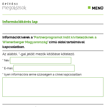
MENÜ
KONFERENCIÁK
Információkérés lap
SZAKLAPOK
Információt kérek a '
Partnerprogramot indít kivitelezőknek a
CPR TERMÉKKIÍRÁS
Wienerberger Magyarország
' című oldal tartalmával
kapcsolatban.
ÉPÍTÉSI JOG
Az alábbi, *-gal jelölt mezők kitöltése kötelező.
ONLINE KÉPZÉSEK
* Név
* E-mail
TERVEZÉSI SEGÉDLETEK
* Ilyen információra lenne szükségem a cikkel kapcsolatban: