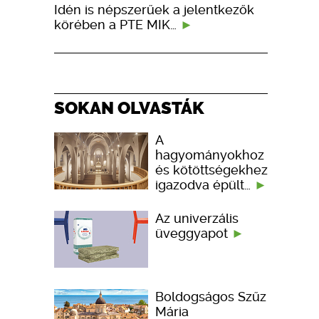
Idén is népszerűek a jelentkezők
körében a PTE MIK…
SOKAN OLVASTÁK
A
hagyományokhoz
és kötöttségekhez
igazodva épült…
Az univerzális
üveggyapot
Boldogságos Szűz
Mária