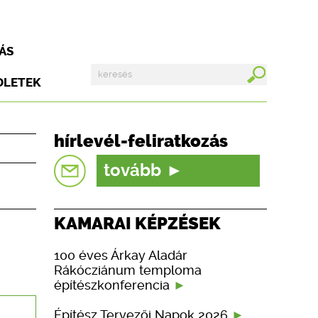
ÁS
DLETEK
hírlevél-feliratkozás
tovább
KAMARAI KÉPZÉSEK
100 éves Árkay Aladár
Rákócziánum temploma
építészkonferencia
Építész Tervezői Napok 2026