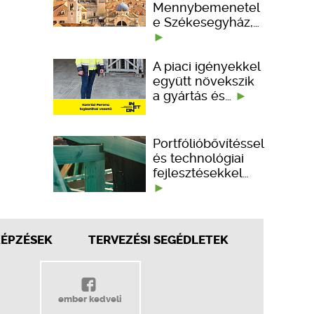
Mennybemenetel
e Székesegyház,…
A piaci igényekkel
együtt növekszik
a gyártás és…
Portfólióbővítéssel
és technológiai
fejlesztésekkel…
KÉPZÉSEK
TERVEZÉSI SEGÉDLETEK
ember kedveli