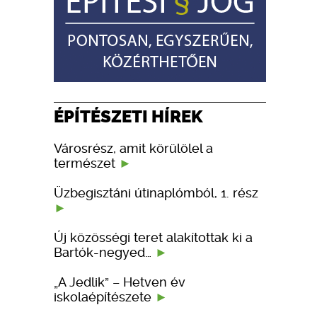
ÉPÍTÉSZETI HÍREK
Városrész, amit körülölel a
természet
Üzbegisztáni útinaplómból, 1. rész
Új közösségi teret alakítottak ki a
Bartók-negyed…
„A Jedlik” – Hetven év
iskolaépítészete