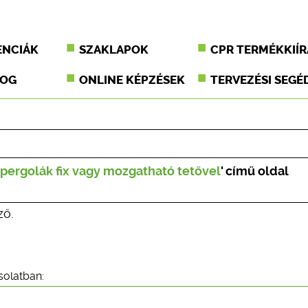
ENCIÁK
SZAKLAPOK
CPR TERMÉKKIÍR
JOG
ONLINE KÉPZÉSEK
TERVEZÉSI SEGÉ
 pergolák fix vagy mozgatható tetővel
' című oldal
ző.
solatban: