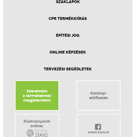
SZAKLAPOK
CPR TERMÉKKIÍRÁS
ÉPÍTÉSI JOG
ONLINE KÉPZÉSEK
TERVEZÉSI SEGÉDLETEK
Szeretném
Szaklap-
a termékeimet
előfizetés
megjelentetni
Kiadványaink
online:
ember kedveli