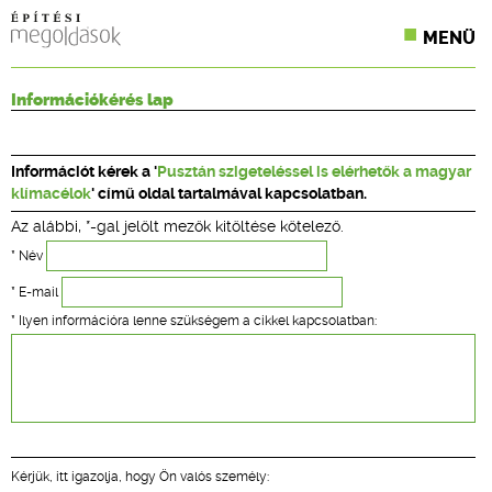
MENÜ
KONFERENCIÁK
Információkérés lap
SZAKLAPOK
Információt kérek a '
Pusztán szigeteléssel is elérhetők a magyar
CPR TERMÉKKIÍRÁS
klímacélok
' című oldal tartalmával kapcsolatban.
Az alábbi, *-gal jelölt mezők kitöltése kötelező.
ÉPÍTÉSI JOG
* Név
ONLINE KÉPZÉSEK
* E-mail
* Ilyen információra lenne szükségem a cikkel kapcsolatban:
TERVEZÉSI SEGÉDLETEK
Kérjük, itt igazolja, hogy Ön valós személy: