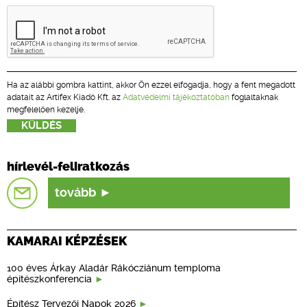
Ha az alábbi gombra kattint, akkor Ön ezzel elfogadja, hogy a fent megadott
adatait az Artifex Kiadó Kft. az
Adatvédelmi tájékoztatóban
foglaltaknak
megfelelően kezelje.
hírlevél-feliratkozás
tovább
KAMARAI KÉPZÉSEK
100 éves Árkay Aladár Rákócziánum temploma
építészkonferencia
Építész Tervezői Napok 2026