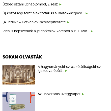
Üzbegisztáni útinaplómból, 1. rész
Új közösségi teret alakítottak ki a Bartók-negyed…
„A Jedlik” – Hetven év iskolaépítészete
Idén is népszerűek a jelentkezők körében a PTE MIK…
SOKAN OLVASTÁK
A hagyományokhoz és kötöttségekhez
igazodva épült…
Az univerzális üveggyapot