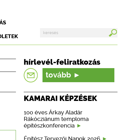
ÁS
DLETEK
hírlevél-feliratkozás
tovább
KAMARAI KÉPZÉSEK
100 éves Árkay Aladár
Rákócziánum temploma
építészkonferencia
Építész Tervezői Napok 2026