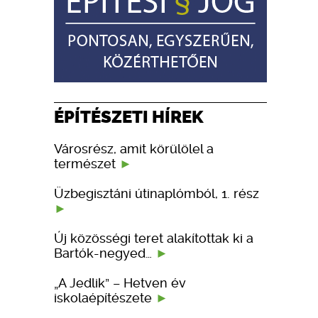
ÉPÍTÉSZETI HÍREK
Városrész, amit körülölel a
természet
Üzbegisztáni útinaplómból, 1. rész
Új közösségi teret alakítottak ki a
Bartók-negyed…
„A Jedlik” – Hetven év
iskolaépítészete