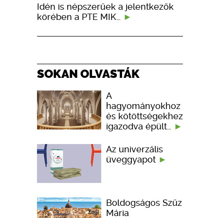
Idén is népszerűek a jelentkezők
körében a PTE MIK…
SOKAN OLVASTÁK
A
hagyományokhoz
és kötöttségekhez
igazodva épült…
Az univerzális
üveggyapot
Boldogságos Szűz
Mária