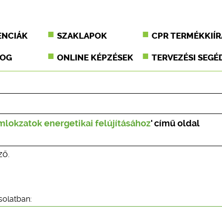
ENCIÁK
SZAKLAPOK
CPR TERMÉKKIÍR
JOG
ONLINE KÉPZÉSEK
TERVEZÉSI SEGÉ
okzatok energetikai felújításához
' című oldal
ző.
solatban: