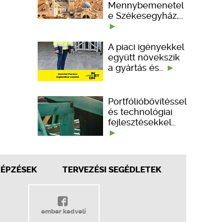
Mennybemenetel
e Székesegyház,…
A piaci igényekkel
együtt növekszik
a gyártás és…
Portfólióbővítéssel
és technológiai
fejlesztésekkel…
KÉPZÉSEK
TERVEZÉSI SEGÉDLETEK
ember kedveli