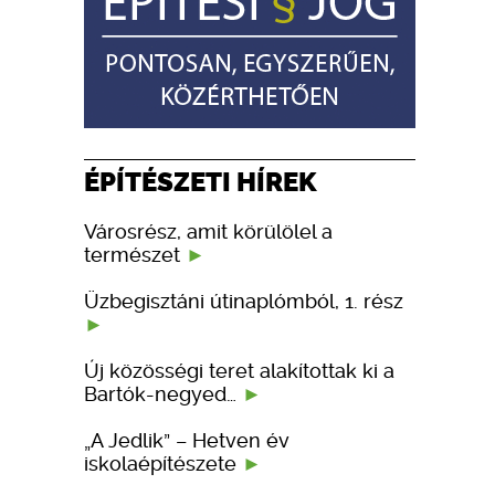
ÉPÍTÉSZETI HÍREK
Városrész, amit körülölel a
természet
Üzbegisztáni útinaplómból, 1. rész
Új közösségi teret alakítottak ki a
Bartók-negyed…
„A Jedlik” – Hetven év
iskolaépítészete