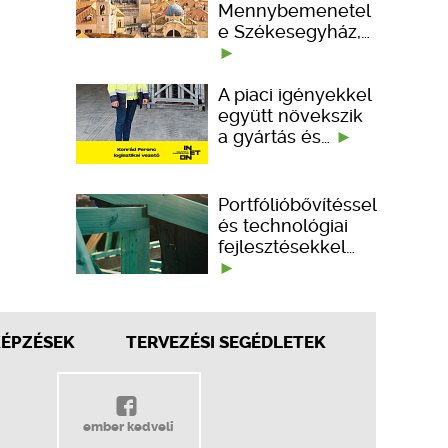
Mennybemenetel
e Székesegyház,…
A piaci igényekkel
együtt növekszik
a gyártás és…
Portfólióbővítéssel
és technológiai
fejlesztésekkel…
KÉPZÉSEK
TERVEZÉSI SEGÉDLETEK
ember kedveli