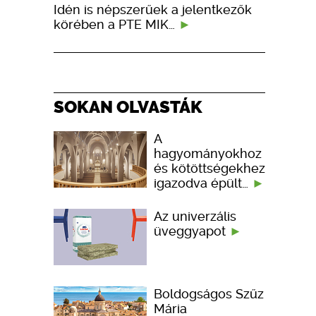
Idén is népszerűek a jelentkezők
körében a PTE MIK…
SOKAN OLVASTÁK
A
hagyományokhoz
és kötöttségekhez
igazodva épült…
Az univerzális
üveggyapot
Boldogságos Szűz
Mária