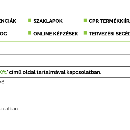
ENCIÁK
SZAKLAPOK
CPR TERMÉKKIÍR
JOG
ONLINE KÉPZÉSEK
TERVEZÉSI SEGÉ
ft.
' című oldal tartalmával kapcsolatban.
ző.
solatban: