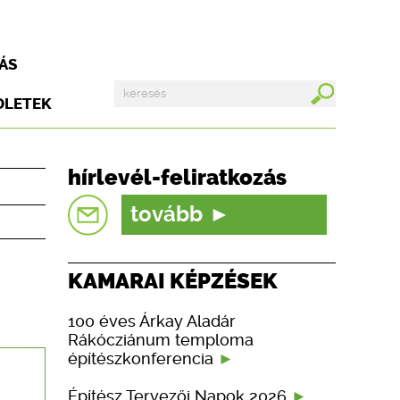
ÁS
DLETEK
hírlevél-feliratkozás
tovább
KAMARAI KÉPZÉSEK
100 éves Árkay Aladár
Rákócziánum temploma
építészkonferencia
Építész Tervezői Napok 2026