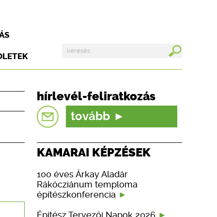
ÁS
DLETEK
hírlevél-feliratkozás
tovább
KAMARAI KÉPZÉSEK
100 éves Árkay Aladár
Rákócziánum temploma
építészkonferencia
Építész Tervezői Napok 2026