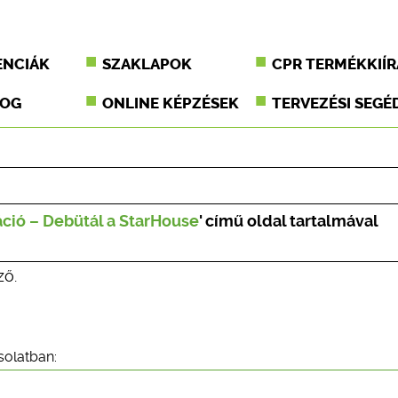
ENCIÁK
SZAKLAPOK
CPR TERMÉKKIÍR
JOG
ONLINE KÉPZÉSEK
TERVEZÉSI SEGÉ
áció – Debütál a StarHouse
' című oldal tartalmával
ző.
solatban: