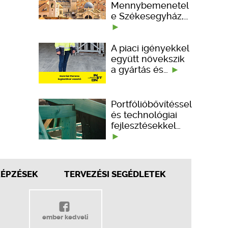
Mennybemenetel
e Székesegyház,…
A piaci igényekkel
együtt növekszik
a gyártás és…
Portfólióbővítéssel
és technológiai
fejlesztésekkel…
KÉPZÉSEK
TERVEZÉSI SEGÉDLETEK
ember kedveli