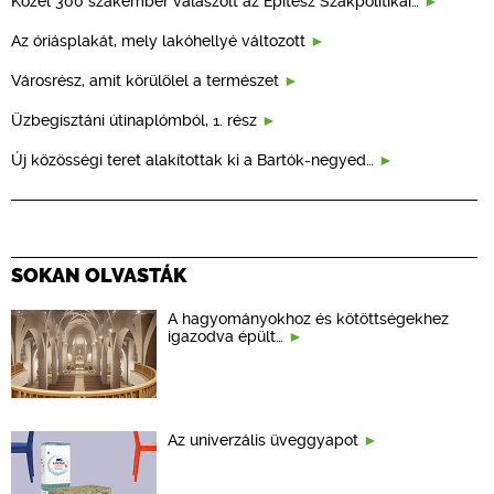
Közel 300 szakember válaszolt az Építész Szakpolitikai…
Az óriásplakát, mely lakóhellyé változott
Városrész, amit körülölel a természet
Üzbegisztáni útinaplómból, 1. rész
Új közösségi teret alakítottak ki a Bartók-negyed…
SOKAN OLVASTÁK
A hagyományokhoz és kötöttségekhez
igazodva épült…
Az univerzális üveggyapot