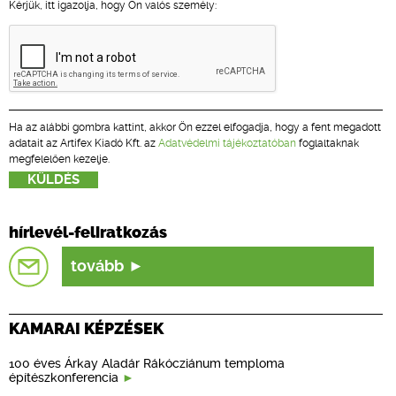
Kérjük, itt igazolja, hogy Ön valós személy:
Ha az alábbi gombra kattint, akkor Ön ezzel elfogadja, hogy a fent megadott
adatait az Artifex Kiadó Kft. az
Adatvédelmi tájékoztatóban
foglaltaknak
megfelelően kezelje.
hírlevél-feliratkozás
tovább
KAMARAI KÉPZÉSEK
100 éves Árkay Aladár Rákócziánum temploma
építészkonferencia