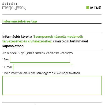
MENÜ
KONFERENCIÁK
Információkérés lap
SZAKLAPOK
Információt kérek a '
Szempontok közcélú medencék
CPR TERMÉKKIÍRÁS
tervezéséhez és kivitelezéséhez
' című oldal tartalmával
kapcsolatban.
ÉPÍTÉSI JOG
Az alábbi, *-gal jelölt mezők kitöltése kötelező.
ONLINE KÉPZÉSEK
* Név
* E-mail
TERVEZÉSI SEGÉDLETEK
* Ilyen információra lenne szükségem a cikkel kapcsolatban: